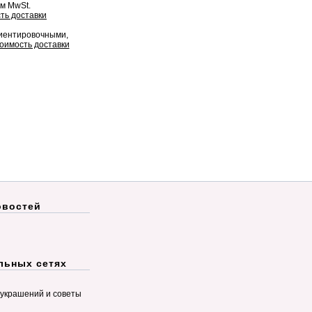
ом MwSt.
ть доставки
риентировочными,
оимость доставки
овостей
льных сетях
украшений и советы