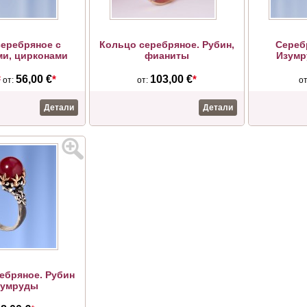
еребряное с
Кольцо серебряное. Рубин,
Сереб
и, цирконами
фианиты
Изумр
*
56,00 €
*
103,00 €
*
от:
от:
о
Детали
Детали
ебряное. Рубин
зумруды