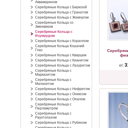
Аквамарином
Серебряные Кольца с Бирюзой
Серебряные Кольца с Гранатом
Серебряные Кольца с Жемчугом
Серебряные Кольца со
Змеевиком
Серебряные Кольца с
Изумрудом
Серебряные Кольца с Кораллом
Серебряные Кольца Кошачий
Глаз
Серебряны
фиа
Серебряные Кольца с Кварцем
Серебряные Кольца с Кианитом
3
Серебряные Кольца с Лазуритом
от:
Серебряные Кольца с
Марказитом
Серебряные Кольца с
Малахитом
Серебряные Кольца с Нефритом
Серебряные Кольца с Ониксом
Серебряные Кольца с Опалом
Серебряные Кольца с
Перламутром
Серебряные Кольца с
Раухтопазом
Серебряные Кольца с Рубином
Серебряные Кольца с