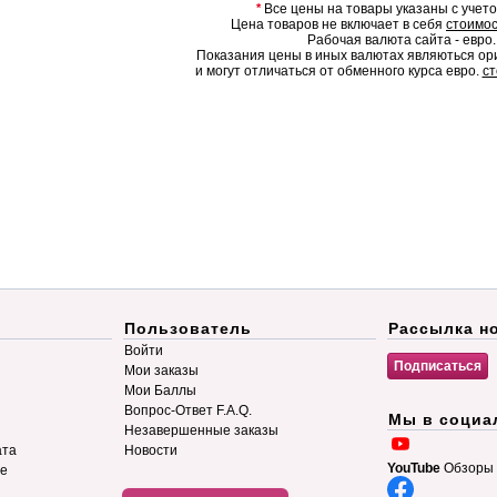
*
Все цены на товары указаны с учет
Цена товаров не включает в себя
стоимос
Рабочая валюта сайта - евро.
Показания цены в иных валютах являються о
и могут отличаться от обменного курса евро.
ст
Пользователь
Рассылка н
Войти
Мои заказы
Мои Баллы
Вопрос-Ответ F.A.Q.
Мы в социа
Незавершенные заказы
ата
Новости
YouTube
Обзоры 
ие