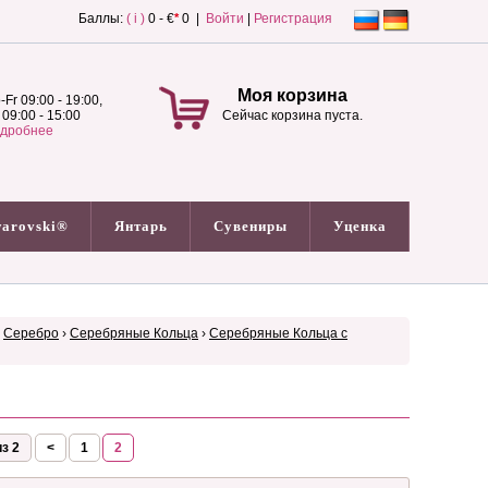
Баллы:
( i )
0 - €
*
0 |
Войти
|
Регистрация
Моя корзина
-Fr 09:00 - 19:00,
 09:00 - 15:00
Сейчас корзина пуста.
дробнее
arovski®
Янтарь
Сувениры
Уценка
›
Серебро
›
Серебряные Кольца
›
Серебряные Кольца с
з 2
<
1
2