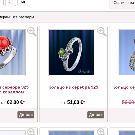
2
20
60
з серебра 925
Кольцо из серебра 925
Кольцо се
с кораллом
*
62,00 €
*
51,00 €
*
56,00
от:
от:
Детали
Детали