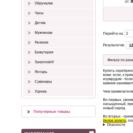
8
от:
Обручалки
Часы
Детям
Мужчинам
Перейти на:
Религия
Результатов:
1
Бижутерия
Swarovski®
Купить серебряно
Янтарь
кожи: если, к пр
изумрудом - бол
Сувениры
камнем занимают 
Уценка
Чем примечателе
Во-первых, своим
насыщенный, ярки
новый наряд.
Популярные товары
Во вторых - преи
белое золото
, п
Опасности