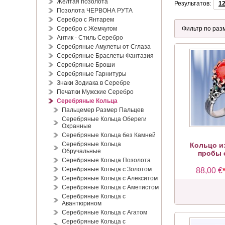
Жёлтая позолота
Результатов:
1
Позолота ЧЕРВОНА РУТА
Серебро с Янтарем
Серебро с Жемчугом
Антик - Стиль Серебро
Серебряные Амулеты от Сглаза
Серебряные Браслеты Фантазия
Серебряные Броши
Серебряные Гарнитуры
Знаки Зодиака в Серебре
Печатки Мужские Серебро
Серебряные Кольца
Пальцемер Размер Пальцев
Серебряные Кольца Обереги
Охранные
Серебряные Кольца без Камней
Серебряные Кольца
Кольцо и
Обручальные
пробы 
Серебряные Кольца Позолота
Серебряные Кольца с Золотом
88,00 €
Серебряные Кольца с Алекситом
Серебряные Кольца с Аметистом
Серебряные Кольца с
Авантюрином
Серебряные Кольца с Агатом
Серебряные Кольца с