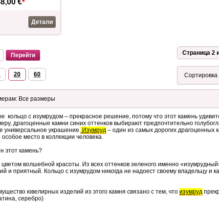
8,00 €
*
Детали
Страница 2 и
2
20
60
е кольцо с изумрудом – прекрасное решение, потому что этот камень удиви
имеру, драгоценные камни синих оттенков выбирают предпочтительно голубог
ее универсальное украшение.
Изумруд
– один из самых дорогих драгоценных 
особое место в коллекции человека.
н этот камень?
 цветом волшебной красоты. Из всех оттенков зеленого именно «изумрудный
й и приятный. Кольцо с изумрудом никогда не надоест своему владельцу и ка
мущество ювелирных изделий из этого камня связано с тем, что
изумруд
прекр
латина, серебро)