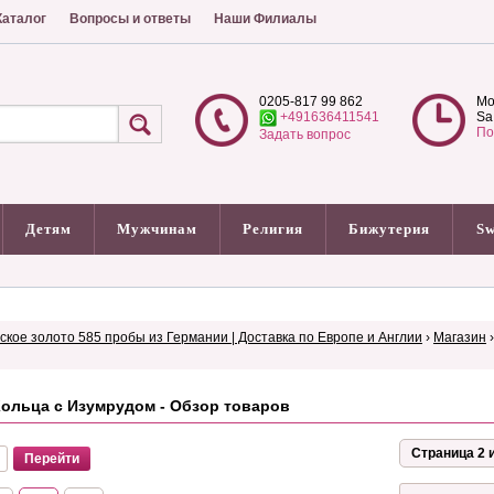
аталог
Вопросы и ответы
Наши Филиалы
0205-817 99 862
Mo
+491636411541
Sa
По
Задать вопрос
Детям
Мужчинам
Религия
Бижутерия
Sw
сское золото 585 пробы из Германии | Доставка по Европе и Англии
›
Магазин
ольца с Изумрудом - Обзор товаров
Страница 2 и