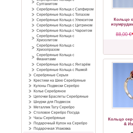
Султанитом
Серебряные Кольца с Сапфиром
Серебряные Кольца с Топазом
Кольцо с
Серебряные Кольца с Улекситом
изумрудам
Серебряные Кольца с Цитрином
Серебряные Кольца с Чароитом
88,00 €
Серебряные Кольца с
Хризолитом
Серебряные Кольца с
Хризопразом
Серебряные Кольца с
Фианитами
Серебряные Кольца с Янтарём
Серебряные Кольца с Яшмой
Серебряные Серьги
Крестики на Шею Серебряные
Кулоны Подвески Серебро
Колье Серебряное
Цепочки Браслеты Серебряные
Шнурки для Подвесок
Металлик Тату Серебро
Столовое Серебро Посуда
Часы Серебряные
Кольцо сер
Подарочный Купон на Серебро
& И
Подарочная Упаковка