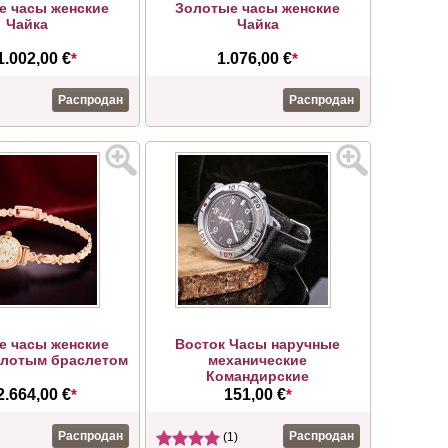
е часы женские
Золотые часы женские
Чайка
Чайка
1.002,00 €
*
1.076,00 €
*
Распродан
Распродан
е часы женские
Восток Часы наручные
олотым браслетом
механические
Командирские
2.664,00 €
*
151,00 €
*
Распродан
Распродан
(1)