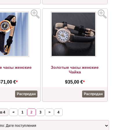
е часы женские
Золотые часы женские
Чайка
871,00 €
*
935,00 €
*
Распродан
Распродан
з 4
<
1
2
3
>
4