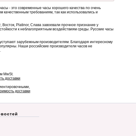
часы - это современные часы хорошего качества по очень
м качественным требованиям, так как использовались и
 Восток, Platinor, Слава завоевали прочное признание у
 стойкости к неблагоприятным воздействиям среды. Русские часы
не уступают зарубежным производителям. Благодаря интересному
популярны. Наши российские производители часов не
.
ом MwSt.
ть доставки
риентировочными,
оимость доставки
овостей