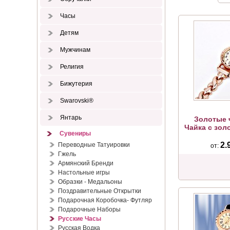
Часы
Детям
Мужчинам
Религия
Бижутерия
Swarovski®
Янтарь
Золотые 
Чайка с зо
Сувениры
2.
Переводные Татуировки
от:
Гжель
Армянский Бренди
Настольные игры
Образки - Медальоны
Поздравительные Открытки
Подарочная Коробочка- Футляр
Подарочные Наборы
Русские Часы
Русская Водка