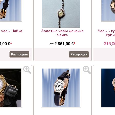
 часы Чайка
Золотые часы женские
Часы - к
Чайка
Руби
9,00 €
*
2.861,00 €
*
316,0
от:
Распродан
Распродан