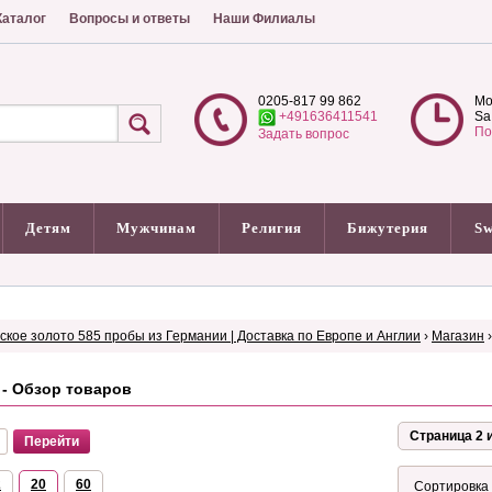
аталог
Вопросы и ответы
Наши Филиалы
0205-817 99 862
Mo
+491636411541
Sa
По
Задать вопрос
Детям
Мужчинам
Религия
Бижутерия
Sw
сское золото 585 пробы из Германии | Доставка по Европе и Англии
›
Магазин
 - Обзор товаров
Страница 2 и
2
20
60