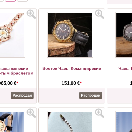
часы женские
Восток Часы Командирские
Часы 
лотым браслетом
965,00 €
*
151,00 €
*
Распродан
Распродан