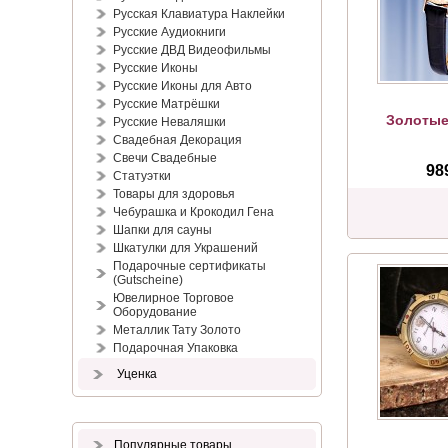
Русская Клавиатура Наклейки
Русские Аудиокниги
Русские ДВД Видеофильмы
Русские Иконы
Русские Иконы для Авто
Русские Матрёшки
Золотые
Русские Неваляшки
Свадебная Декорация
Свечи Свадебные
98
Статуэтки
Товары для здоровья
Чебурашка и Крокодил Гена
Шапки для сауны
Шкатулки для Украшений
Подарочные сертификаты
(Gutscheine)
Ювелирное Торговое
Оборудование
Металлик Тату Золото
Подарочная Упаковка
Уценка
Популярные товары