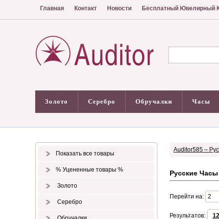
Главная
Контакт
Новости
Бесплатный Ювелирный К
Золото
Серебро
Обручалки
Часы
Auditor585 – Ру
Показать все товары
% Уцененные товары %
Русские Часы
Золото
Перейти на:
Серебро
Результатов:
1
Обручалки