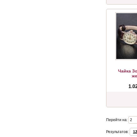
Чайка З
же
1.0
Перейти на:
Результатов:
1