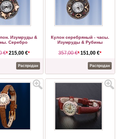
улон. Изумруды &
Кулон серебряный - часы.
ны. Серебро
Изумруды & Рубины
0 €
*
215,00 €
*
357,00 €
*
151,00 €
*
Распродан
Распродан