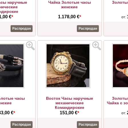
асы наручные
Чайка Золотые часы
Золоты
нические
женские
ндирские
1,00 €
*
1.178,00 €
*
от:
Распродан
Распродан
олотые часы
Восток Часы наручные
Золоты
нские
механические
Чайка с з
Командирские
33,00 €
*
151,00 €
*
от:
Распродан
Распродан