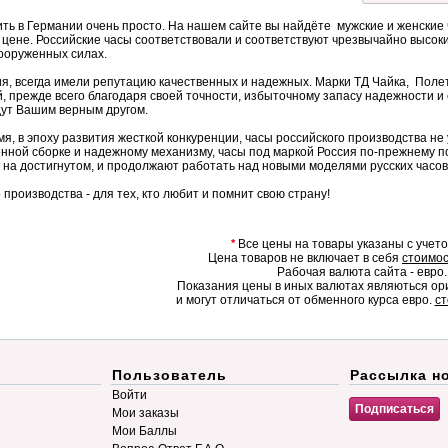
ить в Германии очень просто. На нашем сайте вы найдёте мужские и женские 
цене. Российские часы соответствовали и соответствуют чрезвычайно высоки
ооруженных силах.
я, всегда имели репутацию качественных и надежных. Марки ТД Чайка, Полет,
, прежде всего благодаря своей точности, избыточному запасу надежности и
дут Вашим верным другом.
я, в эпоху развития жесткой конкуренции, часы российского производства 
енной сборке и надежному механизму, часы под маркой Россия по-прежнему 
на достигнутом, и продолжают работать над новыми моделями русских часов
 производства - для тех, кто любит и помнит свою страну!
*
Все цены на товары указаны с учет
Цена товаров не включает в себя
стоимос
Рабочая валюта сайта - евро.
Показания цены в иных валютах являються о
и могут отличаться от обменного курса евро.
ст
Пользователь
Рассылка н
Войти
Мои заказы
Мои Баллы