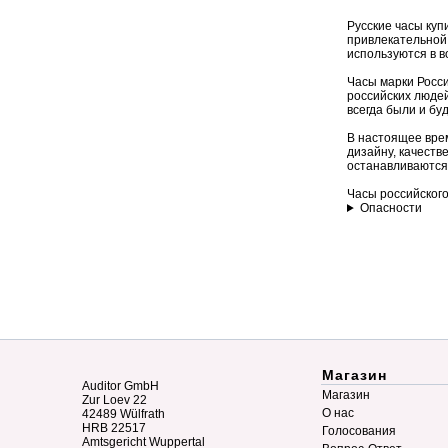
Русские часы куп
привлекательной 
используются в в
Часы марки Росси
российских людей
всегда были и бу
В настоящее врем
дизайну, качеств
останавливаются 
Часы российского
Опасности
Магазин
Auditor GmbH
Магазин
Zur Loev 22
О нас
42489 Wülfrath
HRB 22517
Голосования
Amtsgericht Wuppertal