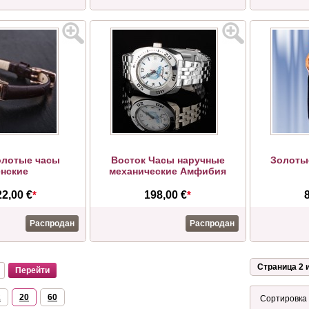
олотые часы
Восток Часы наручные
Золоты
нские
механические Амфибия
22,00 €
*
198,00 €
*
Распродан
Распродан
Страница 2 и
2
20
60