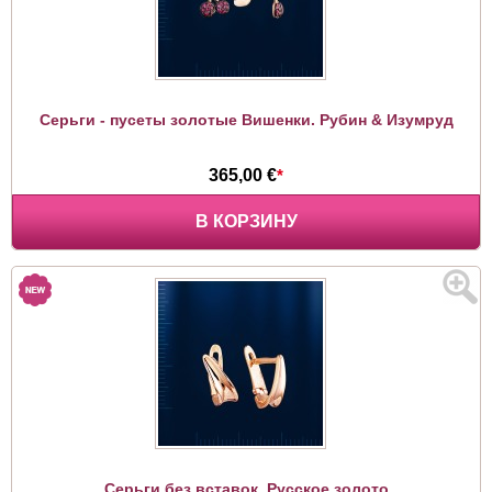
Серьги - пусеты золотые Вишенки. Рубин & Изумруд
365,00 €
*
В КОРЗИНУ
Серьги без вставок. Русское золото