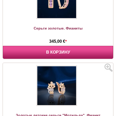
Серьги золотые. Фианиты
345,00 €
*
В КОРЗИНУ
Золотые детские серьги "Мотильда". Фианит