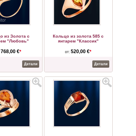
о из Золота с
Кольцо из золота 585 с
рем "Любовь"
янтарем "Классик"
768,00 €
*
520,00 €
*
:
от:
Детали
Детали