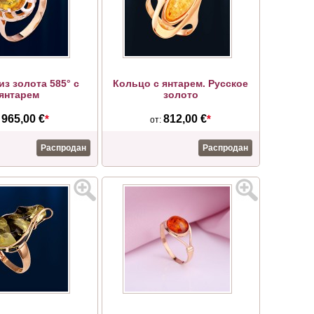
из золота 585° с
Кольцо с янтарем. Русское
янтарем
золото
965,00 €
*
812,00 €
*
:
от:
Распродан
Распродан