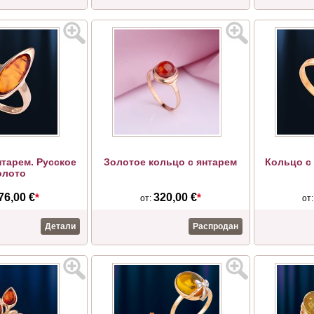
нтарем. Русское
Золотое кольцо с янтарем
Кольцо с 
олото
76,00 €
*
320,00 €
*
от:
от
Детали
Распродан