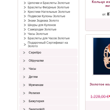
Кольцо из
Цепочки и Браслеты Золотые
ян
Браслеты Фигурные Золотые
Крестики Нательные Золотые
8
от:
Подвески Кулоны Золотые
Знаки Зодиака Золото
Шнуры для Кулонов
Самородки Золотые
Часы Золотые
Браслеты для Часов Золотые
Подарочный Сертификат на
Золото
Серебро
Обручалки
Часы
Детям
Золотое ко
Мужчинам
Религия
1.228,00 €
Бижутерия
Swarovski®