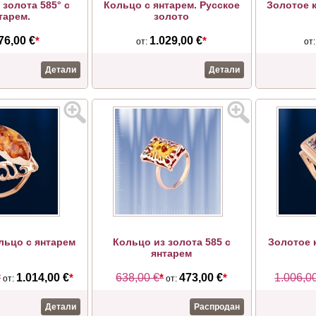
 золота 585° с
Кольцо с янтарем. Русское
Золотое к
тарем.
золото
76,00 €
*
1.029,00 €
*
от:
от
Детали
Детали
льцо с янтарем
Кольцо из золота 585 с
Золотое 
янтарем
*
1.014,00 €
*
638,00 €
*
473,00 €
*
1.006,0
от:
от:
Детали
Распродан