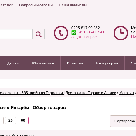
аталог
Вопросы и ответы
Наши Филиалы
0205-817 99 862
Mo
+491636411541
Sa
По
Задать вопрос
Детям
Мужчинам
Религия
Бижутерия
Sw
сское золото 585 пробы из Германии | Доставка по Европе и Англии
›
Магазин
ые с Янтарём - Обзор товаров
2
20
60