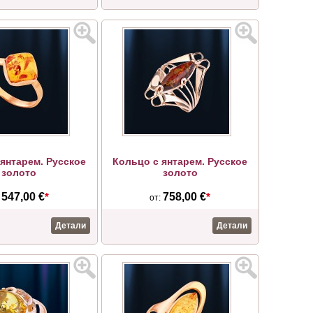
янтарем. Русское
Кольцо с янтарем. Русское
золото
золото
547,00 €
*
758,00 €
*
:
от:
Детали
Детали