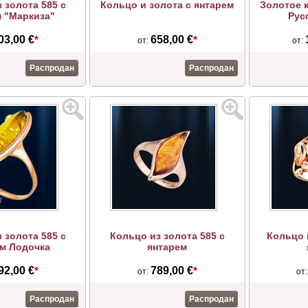
 золота 585 с
Кольцо и золота с янтарем
Золотое к
м "Маркиза"
Рус
03,00 €
*
658,00 €
*
от:
от:
Распродан
Распродан
 золота 585 с
Кольцо из золота 585 с
Кольцо 
м Лодочка
янтарем
92,00 €
*
789,00 €
*
от:
от
Распродан
Распродан