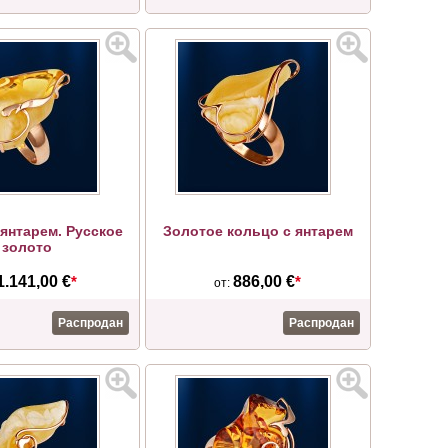
янтарем. Русское
Золотое кольцо с янтарем
золото
1.141,00 €
*
886,00 €
*
от:
Распродан
Распродан