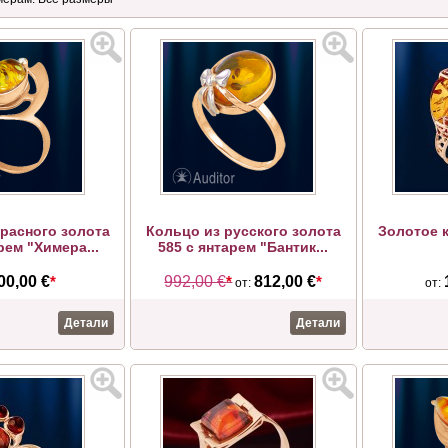
красного золота
Кольцо из русского золота
Золотое к
рем "Химера...
585 с янтарем "Бантик...
00,00 €
*
992,00 €
*
812,00 €
*
от:
от:
Детали
Детали