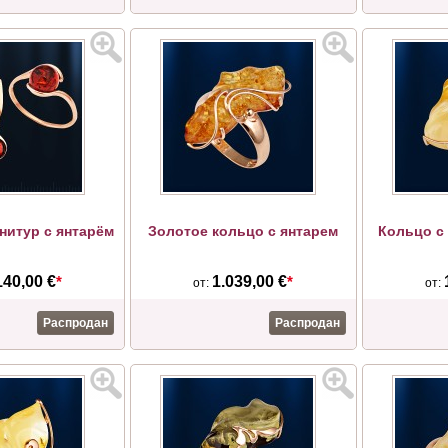
нитур с янтарём
Золотое кольцо с янтарем
Кольцо с 
140,00 €
*
1.039,00 €
*
от:
от:
Распродан
Распродан