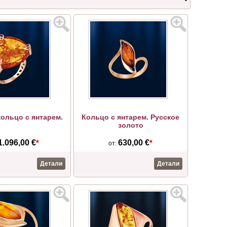
ольцо с янтарем.
Кольцо с янтарем. Русское
золото
1.096,00 €
*
630,00 €
*
от:
Детали
Детали