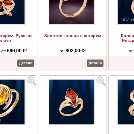
нтарем. Русское
Золотое кольцо с янтарем
Кольц
олото
Янта
*
666,00 €
*
802,00 €
*
от:
от:
от
Детали
Детали