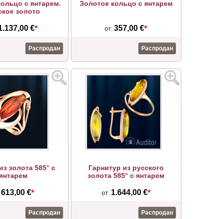
ольцо с янтарем.
Золотое кольцо с янтарем
ское золото
1.137,00 €
*
357,00 €
*
от:
Распродан
Распродан
из золота 585° с
Гарнитур из русского
янтарем
золота 585° с янтарем
613,00 €
*
1.644,00 €
*
:
от:
Распродан
Распродан