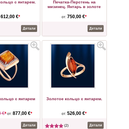
ольцо с янтарем.
Печатка-Перстень на
мизинец. Янтарь в золоте
612,00 €
*
750,00 €
*
:
от:
Детали
Детали
кольцо с янтарем
Золотое кольцо с янтарем.
0 €
*
877,00 €
*
526,00 €
*
от:
от:
Детали
Детали
(2)