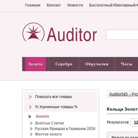
Главная
Контакт
Новости
Бесплатный Ювелирный К
Золото
Серебро
Обручалки
Часы
Auditor585 – Ру
Показать все товары
% Уцененные товары %
Кольца Золот
Золото
Результатов:
1
Золотые Слитки
Русская Ярмарка в Германии 2026
Желтое золото