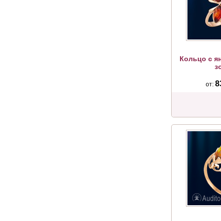
Кольцо с я
з
8
от: