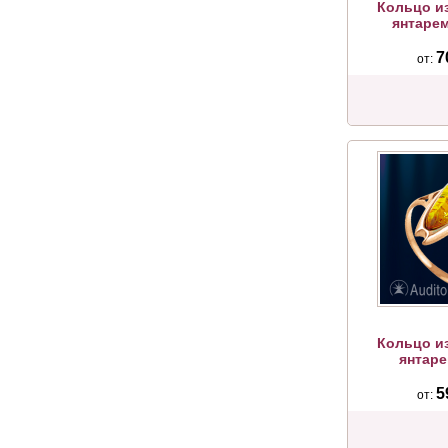
Кольцо из
янтаре
7
от:
Кольцо из
янтаре
5
от: