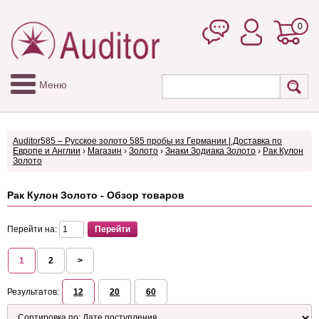
0
Меню
Auditor585 – Русское золото 585 пробы из Германии | Доставка по
Европе и Англии
›
Магазин
›
Золото
›
Знаки Зодиака Золото
›
Рак Кулон
Золото
Рак Кулон Золото - Обзор товаров
Перейти на:
1
2
>
Результатов:
12
20
60