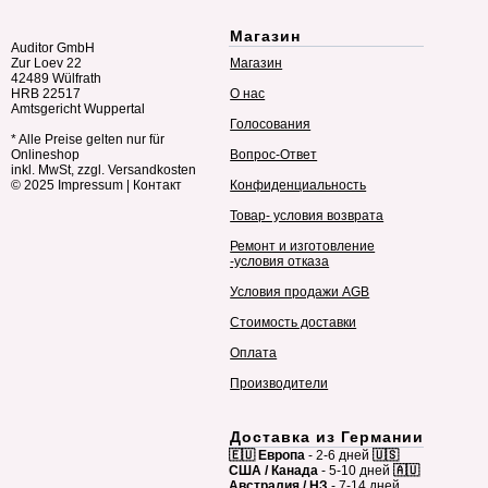
Магазин
Auditor GmbH
Zur Loev 22
Магазин
42489 Wülfrath
HRB 22517
О нас
Amtsgericht Wuppertal
Голосования
* Alle Preise gelten nur für
Onlineshop
Вопрос-Ответ
inkl. MwSt, zzgl. Versandkosten
© 2025
Impressum
|
Контакт
Конфиденциальность
Товар- условия возврата
Ремонт и изготовление
-условия отказа
Условия продажи AGB
Стоимость доставки
Оплата
Производители
Доставка из Германии
🇪🇺 Европа
- 2-6 дней
🇺🇸
США / Канада
- 5-10 дней
🇦🇺
Австралия / НЗ
- 7-14 дней