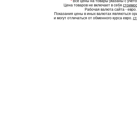
*
Все цены на товары указаны с учет
Цена товаров не включает в себя
стоимос
Рабочая валюта сайта - евро.
Показания цены в иных валютах являються о
и могут отличаться от обменного курса евро.
ст