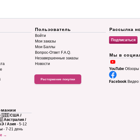
Пользователь
Рассылка н
Войти
Мои заказы
Мои Баллы
Вопрос-Ответ F.A.Q.
Мы в социа
Незавершенные заказы
ата
Новости
YouTube
Обзоры 
ие
B
Расторжение покупки
Facebook
Видео 
рмании
й
🇺🇸 США /
🇺 Австралия /
АЭ / Азия
- 5-12
ны
- 7-21 день
ке →