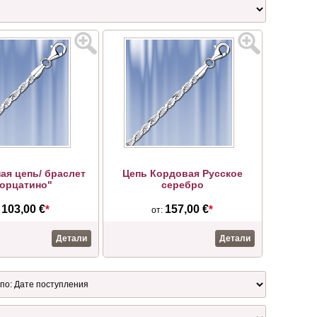
ая цепь/ браслет
Цепь Кордовая Русское
орцатино"
серебро
103,00 €
*
157,00 €
*
:
от:
Детали
Детали