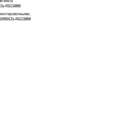
ом MwSt.
ть доставки
риентировочными,
оимость доставки