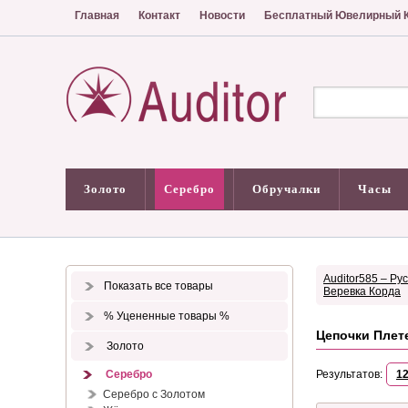
Главная
Контакт
Новости
Бесплатный Ювелирный К
Золото
Серебро
Обручалки
Часы
Auditor585 – Ру
Показать все товары
Веревка Корда
% Уцененные товары %
Цепочки Плет
Золото
Серебро
Результатов:
1
Серебро с Золотом