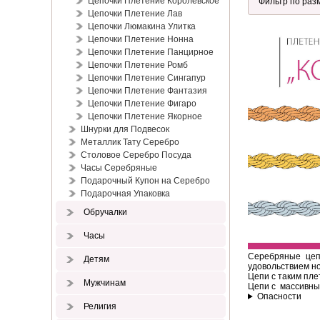
Цепочки Плетение Королевское
Цепочки Плетение Лав
Цепочки Люмакина Улитка
Цепочки Плетение Нонна
Цепочки Плетение Панцирное
Цепочки Плетение Ромб
Цепочки Плетение Сингапур
Цепочки Плетение Фантазия
Цепочки Плетение Фигаро
Цепочки Плетение Якорное
Шнурки для Подвесок
Металлик Тату Серебро
Столовое Серебро Посуда
Часы Серебряные
Подарочный Купон на Серебро
Подарочная Упаковка
Обручалки
Часы
Серебряные цеп
Детям
удовольствием н
Цепи с таким пле
Мужчинам
Цепи с массивны
Опасности
Религия