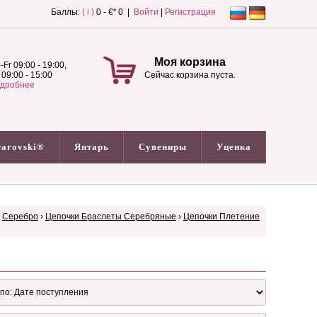
Баллы:
( i )
0 - €
*
0 |
Войти
|
Регистрация
Моя корзина
-Fr 09:00 - 19:00,
 09:00 - 15:00
Сейчас корзина пуста.
дробнее
arovski®
Янтарь
Сувениры
Уценка
›
Серебро
›
Цепочки Браслеты Серебряные
›
Цепочки Плетение