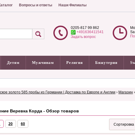
аталог
Вопросы и ответы
Наши Филиалы
0205-817 99 862
Mo
+491636411541
Sa
По
Задать вопрос
Детям
Мужчинам
Религия
Бижутерия
Sw
сское золото 585 пробы из Германии | Доставка по Европе и Англии
›
Магазин
ение Веревка Корда - Обзор товаров
2
20
60