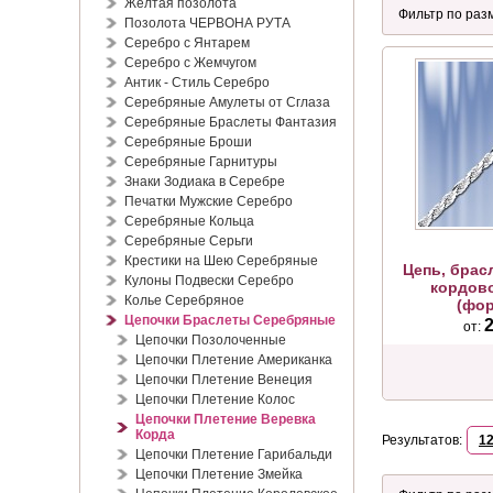
Жёлтая позолота
Позолота ЧЕРВОНА РУТА
Серебро с Янтарем
Серебро с Жемчугом
Антик - Стиль Серебро
Серебряные Амулеты от Сглаза
Серебряные Браслеты Фантазия
Серебряные Броши
Серебряные Гарнитуры
Знаки Зодиака в Серебре
Печатки Мужские Серебро
Серебряные Кольца
Серебряные Серьги
Крестики на Шею Серебряные
Цепь, брас
Кулоны Подвески Серебро
кордово
Колье Серебряное
(фор
Цепочки Браслеты Серебряные
2
от:
Цепочки Позолоченные
Цепочки Плетение Американка
Цепочки Плетение Венеция
Цепочки Плетение Колос
Цепочки Плетение Веревка
Корда
Результатов:
1
Цепочки Плетение Гарибальди
Цепочки Плетение Змейка