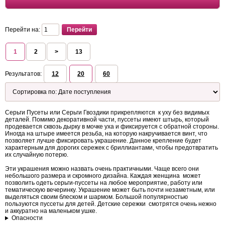
Перейти на:
1
2
>
13
Результатов:
12
20
60
Серьги Пусеты или Серьги Гвоздики прикрепляются к уху без видимых
деталей. Помимо декоративной части, пуссеты имеют штырь, который
продевается сквозь дырку в мочке уха и фиксируется с обратной стороны.
Иногда на штыре имеется резьба, на которую накручивается винт, что
позволяет лучше фиксировать украшение. Данное крепление будет
характерным для дорогих сережек с бриллиантами, чтобы предотвратить
их случайную потерю.
Эти украшения можно назвать очень практичными. Чаще всего они
небольшого размера и скромного дизайна. Каждая женщина может
позволить одеть серьги-пуссеты на любое мероприятие, работу или
тематическую вечеринку. Украшение может быть почти незаметным, или
выделяться своим блеском и шармом. Большой популярностью
пользуются пуссеты для детей. Детские сережки смотрятся очень нежно
и аккуратно на маленьком ушке.
Опасности