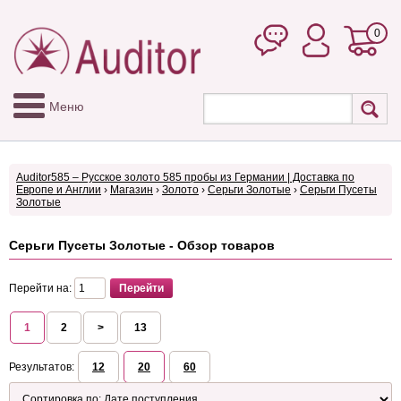
0
Меню
Auditor585 – Русское золото 585 пробы из Германии | Доставка по
Европе и Англии
›
Магазин
›
Золото
›
Серьги Золотые
›
Серьги Пусеты
Золотые
Серьги Пусеты Золотые - Обзор товаров
Перейти на:
1
2
>
13
Результатов:
12
20
60