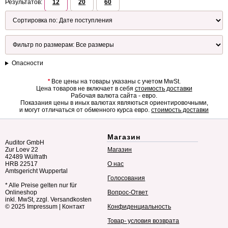
Результатов:
12
20
60
Опасности
*
Все цены на товары указаны с учетом MwSt.
Цена товаров не включает в себя
стоимость доставки
Рабочая валюта сайта - евро.
Показания цены в иных валютах являються ориентировочными,
и могут отличаться от обменного курса евро.
стоимость доставки
Магазин
Auditor GmbH
Zur Loev 22
Магазин
42489 Wülfrath
HRB 22517
О нас
Amtsgericht Wuppertal
Голосования
* Alle Preise gelten nur für
Onlineshop
Вопрос-Ответ
inkl. MwSt, zzgl. Versandkosten
© 2025
Impressum
|
Контакт
Конфиденциальность
Товар- условия возврата