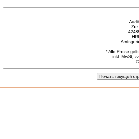
Audi
Zur
42489
HR
Amtsgeri
* Alle Preise gel
inkl. MwSt, z
©