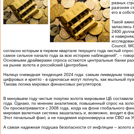
разных стр
разгоняя с
его в собс
Такой ажио
запаслись 
2400 долла
и наверняк
исследован
Council, W
согласно которым в первом квартале текущего года чистый спрос
самое сильное начало года за всю историю наблюдений", – говор
Основными драйверами спроса остаются центральные банки разв
на рынке золота и российский Центробанк.
Налицо очевидная тенденция 2024 года: самым ликвидным товаро
цифровых и крипто - в одночасье могут лопнуть, как мыльный пуз
Такова логика мировых финансовых регуляторов.
В минувшем году чистые покупки золота мировыми ЦБ составили 
года. Однако, по мнению аналитиков, повышенный спрос на золото
Он просматривается с 2008 года, когда на фоне глобального фин
мировая валютная система зашаталась и, возможно, входит в фа
Этот печальный факт, а не пандемия короновируса или СВО на У
А самая надежная подушка безопасности от инфляции – золото 