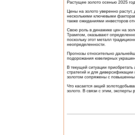
Растущее золото осенью 2025 год
Цены на золото уверенно растут,
несколькими ключевыми факторам
также ожиданиями инвесторов от
Свою роль в динамике цен на зо
Трампом, оказывают определенное
поскольку этот металл традицио
неопределенности.
Прогнозы относительно дальнейш
подорожания ювелирных украше
В текущей ситуации приобретать 
стратегий и для диверсификации 
золотом сопряжены с повышенны
Что касается акций золотодобыв
золото. В связи с этим, экспер