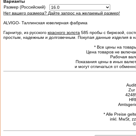
Варианты
Размер (Российский)
Нет вашего размера? Дайте запрос на желаемый размер!
ALVIGO- Таллинская ювелирная фабрика
Гарнитур, из русского
красного золота
585 пробы с бирюзой, сост
простым, надежным и долговечным. Покупая данные изделия в н
*
Все цены на товары
Цена товаров не включа
Рабочая валю
Показания цены в иных валю
и могут отличаться от обменн
Audi
Zur
42489
HR
Amtsgeri
* Alle Preise gel
inkl. MwSt, z
©