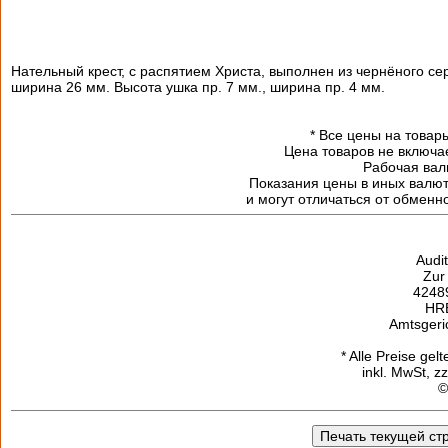
Нательный крест, с распятием Христа, выполнен из чернёного с
ширина 26 мм. Высота ушка пр. 7 мм., ширина пр. 4 мм.
*
Все цены на товары
Цена товаров не включа
Рабочая валю
Показания цены в иных валю
и могут отличаться от обменн
Audi
Zur
42489
HR
Amtsgeri
* Alle Preise gel
inkl. MwSt, z
©