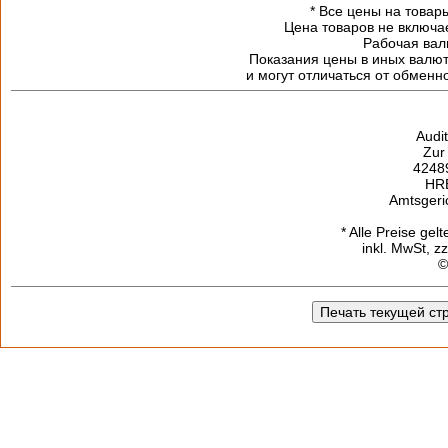
*
Все цены на товары
Цена товаров не включа
Рабочая валю
Показания цены в иных валю
и могут отличаться от обменн
Audi
Zur
42489
HR
Amtsgeri
* Alle Preise gel
inkl. MwSt, z
©