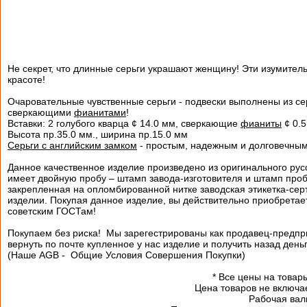
Не секрет, что длинные серьги украшают женщину! Эти изумите
красоте!
Очаровательные чувственные серьги - подвески выполнены
из се
сверкающими
фианитами
!
Вставки: 2 голубого кварца ¢ 14.0 мм, сверкающие
фианиты
¢ 0.
Высота пр.35.0 мм., ширина пр.15.0 мм
Серьги с английским замком
- простым, надежным и долговечным
Данное качественное изделие произведено из оригинального рус
имеет двойную пробу – штамп завода-изготовителя и штамп проб
закрепленная на опломбированной нитке заводская этикетка-серт
изделии. Покупая данное изделие, вы действительно приобрета
советским ГОСТам!
Покупаем без риска! Мы зарегестрированы как продавец-предпр
вернуть по почте купленное у нас изделие и получить назад день
(Наше AGB - Общие Условия Совершения Покупки)
*
Все цены на товары
Цена товаров не включа
Рабочая валю