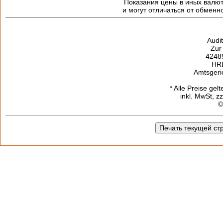
Показания цены в иных валю
и могут отличаться от обменн
Audi
Zur
42489
HR
Amtsgeri
* Alle Preise gel
inkl. MwSt, z
©