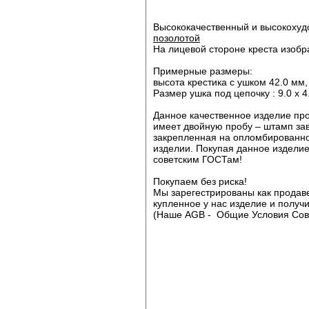
Высококачественный и высокохуд
позолотой
На лицевой стороне креста изобр
Примерные размеры:
высота крестика с ушком 42.0 мм
Размер ушка под цепочку : 9.0 х 4
Данное качественное изделие про
имеет двойную пробу – штамп зав
закрепленная на опломбированной
изделии. Покупая данное издели
советским ГОСТам!
Покупаем без риска!
Мы зарегестрированы как продаве
купленное у нас изделие и получи
(Наше AGB - Общие Условия Сов