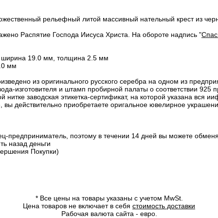
ожественный рельефный литой массивный нательный крест из черн
ажено Распятие Господа Иисуса Христа. На обороте надпись "
Спас
, ширина 19.0 мм, толщина 2.5 мм
.0 мм
изведено из оригинального русского серебра на одном из предпр
ода-изготовителя и штамп пробирной палаты о соответствии 925 п
 нитке заводская этикетка-сертификат, на которой указана вся ии
е, вы действительно приобретаете оригальное ювелирное украшен
ц-предприниматель, поэтому в течении 14 дней вы можете обменят
ть назад деньги
ершения Покупки)
*
Все цены на товары указаны с учетом MwSt.
Цена товаров не включает в себя
стоимость доставки
Рабочая валюта сайта - евро.