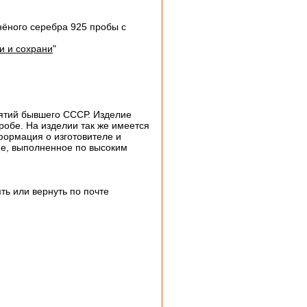
ёного серебра 925 пробы с
и и сохрани
"
иятий бывшего СССР. Изделие
робе. На изделии так же имеется
формация о изготовителе и
ие, выполненное по высоким
ь или вернуть по почте