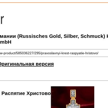
рмании (Russisches Gold, Silber, Schmuck
GmbH
w-product/585036227/295/pravoslavnyi-krest-raspyatie-hristovo/
Оригинальная версия
 Распятие Христово