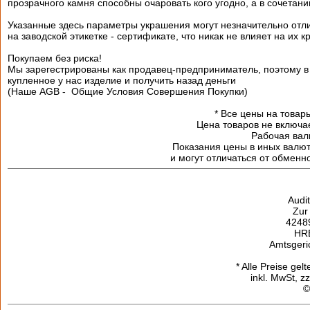
прозрачного камня способны очаровать кого угодно, а в сочетан
Указанные здесь параметры украшения могут незначительно отл
на заводской этикетке - сертификате, что никак не влияет на их к
Покупаем без риска!
Мы зарегестрированы как продавец-предприниматель, поэтому в 
купленное у нас изделие и получить назад деньги
(Наше AGB - Общие Условия Совершения Покупки)
*
Все цены на товары
Цена товаров не включа
Рабочая валю
Показания цены в иных валю
и могут отличаться от обменн
Audi
Zur
42489
HR
Amtsgeri
* Alle Preise gel
inkl. MwSt, z
©