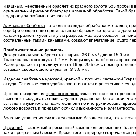
Изящный, женственный браслет из
красного золота
585 пробы в в
оригинальный рисунок благодаря алмазной обработке. Такой бра
подарок для любимого человека!
Алмазная обработка
- это один из видов обработки металлов, п
серебро совершенно оригинальным образом, которого не добить
канавки разной глубины и угла разреза, мастера создают тончай
составленный такими канавками, создают впечатление, будто пе
Приблизительные размеры:
Декоративная часть браслета: ширина 36.0 мм/ длина 15.0 мм
Толщина золотого жгута: 1.7 мм. Концы жгута надёжно запресова
Размер браслета регулируется от 18 до 20.5 см с помощью допол
вставкой сверкающего циркония Ø 3.5 мм.
Изделие снабжено надежной, крепкой и прочной застежкой "
кара
оттуда. Такая застежка удобно застегивается и расстегивается од
Ценность изделия из
красного золота
заключается в его прочности
позволяют создавать легкие ажурные украшения без опаски, что
выглядят изумительно, даже если они не инструктированы драго
любого возраста и придадут облику изысканность и элегантность.
Золотые украшения считаются самыми безопасными, так как очен
Цирконий
– скромный и роскошный камень одновременно. Благод
так и прозрачным блеском. Кроме того, в природе встречаются 