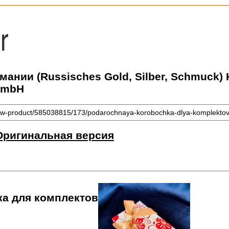
рмании (Russisches Gold, Silber, Schmuck
GmbH
how-product/585038815/173/podarochnaya-korobochka-dlya-komplektov
Оригинальная версия
ка для комплектов