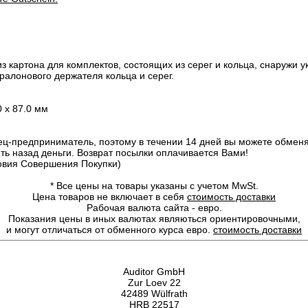
з картона для комплектов, состоящих из серег и кольца, снаружи 
аралонового держателя кольца и серег.
 х 87.0 мм
ц-предприниматель, поэтому в течении 14 дней вы можете обменят
ить назад деньги. Возврат посылки оплачивается Вами!
овия Совершения Покупки)
*
Все цены на товары указаны с учетом MwSt.
Цена товаров не включает в себя
стоимость доставки
Рабочая валюта сайта - евро.
Показания цены в иных валютах являються ориентировочными,
и могут отличаться от обменного курса евро.
стоимость доставки
Auditor GmbH
Zur Loev 22
42489 Wülfrath
HRB 22517