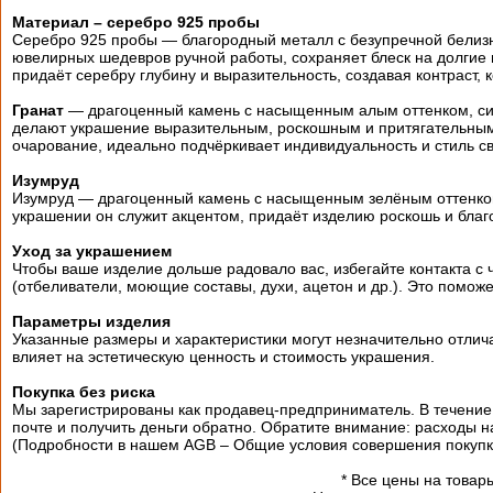
Материал – серебро 925 пробы
Серебро 925 пробы — благородный металл с безупречной белизн
ювелирных шедевров ручной работы, сохраняет блеск на долгие 
придаёт серебру глубину и выразительность, создавая контраст, 
Гранат
— драгоценный камень с насыщенным алым оттенком, симв
делают украшение выразительным, роскошным и притягательным д
очарование, идеально подчёркивает индивидуальность и стиль с
Изумруд
Изумруд — драгоценный камень с насыщенным зелёным оттенком
украшении он служит акцентом, придаёт изделию роскошь и благ
Уход за украшением
Чтобы ваше изделие дольше радовало вас, избегайте контакта 
(отбеливатели, моющие составы, духи, ацетон и др.). Это поможе
Параметры изделия
Указанные размеры и характеристики могут незначительно отличат
влияет на эстетическую ценность и стоимость украшения.
Покупка без риска
Мы зарегистрированы как продавец-предприниматель. В течение
почте и получить деньги обратно. Обратите внимание: расходы 
(Подробности в нашем AGB – Общие условия совершения покупк
*
Все цены на товары