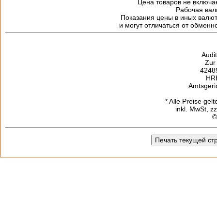
Цена товаров не включа
Рабочая валю
Показания цены в иных валю
и могут отличаться от обменн
Audi
Zur
42489
HR
Amtsgeri
* Alle Preise gel
inkl. MwSt, z
©