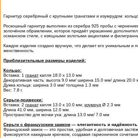
Гарнитур серебряный с крупными гранатами и изумрудом: кольцо
Роскошный гарнитур выполнен из серебра 925 пробы с чернение
золочёном обрамлении, которое придаёт украшению дополнитель
османском стиле, с изящными золотыми акцентами и филигранн
Каждое изделие создано вручную, что делает его уникальным и п
женственность.
Приблизительные размеры изделий:
Кольцо:
Вставка: 1
гранат
капля 18.0 х 13.0 мм
Декоративная часть: высота 9.0 мм/ ширина 15.0 мм/ длина 20.0
Дужка кольца: ширина 3.0 мм/ толщина 1.3 мм
Вес: 7.8 г.
Серьги-подвески:
Вставка: 2
гранат
капля 13.0 х 10.0 мм;
изумруд
Ø 2.3 мм
Длина 41.0 мм, ширина 12.0 мм.
Пространство для мочки уха: длина 13.0 мм/ 7.0 мм
Серьги с французским замком
— элегантность и надёжность
Французский замок — это простая, удобная и долговечная застё
фиксируется накидным крючком, создавая гармоничное сочетани