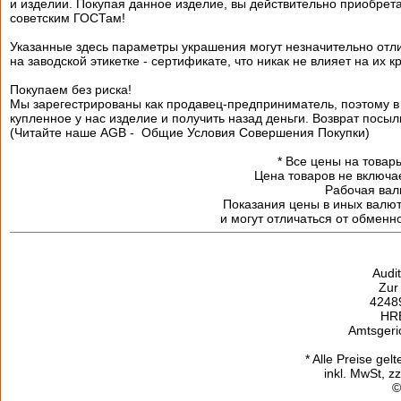
и изделии. Покупая данное изделие, вы действительно приобре
советским ГОСТам!
Указанные здесь параметры украшения могут незначительно отл
на заводской этикетке - сертификате, что никак не влияет на их к
Покупаем без риска!
Мы зарегестрированы как продавец-предприниматель, поэтому в 
купленное у нас изделие и получить назад деньги. Возврат посы
(Читайте наше AGB - Общие Условия Совершения Покупки)
*
Все цены на товары
Цена товаров не включа
Рабочая валю
Показания цены в иных валю
и могут отличаться от обменн
Audi
Zur
42489
HR
Amtsgeri
* Alle Preise gel
inkl. MwSt, z
©