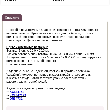
Описание
Нежный и романтичный браслет из
красного золота
585 пробы с
чёрным ониксом. Прекрасный подарок для любимой, который
подчеркнёт её женственность и красоту, а также неизменность
Ваших чувств! Цепь - якорное плетение.
Приблизительные размеры:
Вставка: 3 оникс 10.0 х 10.0 мм
Размер декоративной вставки: ширина 14.0 мм/ длина 12.0 мм.
Толщина цепи 1.0 мм/ длина браслета 17.0 - 19.0 см, регулируется с
помощью дополнительной цепочки.
Плетение якорное
Изделие снабжено надежной, крепкой и прочной застежкой
"
карабин
". Колечко, попавшее в замок карабина, уже вряд ли
выскочит оттуда. Такая застежка удобно застегивается и
расстегивается одной рукой.
К данному изделию превосходно подходит:
⇒
KOL34748
⇒
KOL347199
⇒
OR34731