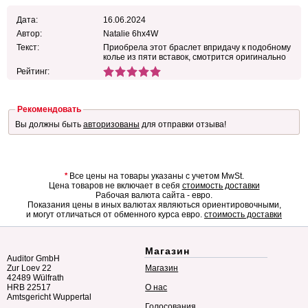
Дата:
16.06.2024
Автор:
Natalie 6hx4W
Текст:
Приобрела этот браслет впридачу к подобному
колье из пяти вставок, смотрится оригинально
Рейтинг:
Рекомендовать
Вы должны быть
авторизованы
для отправки отзыва!
*
Все цены на товары указаны с учетом MwSt.
Цена товаров не включает в себя
стоимость доставки
Рабочая валюта сайта - евро.
Показания цены в иных валютах являються ориентировочными,
и могут отличаться от обменного курса евро.
стоимость доставки
Магазин
Auditor GmbH
Zur Loev 22
Магазин
42489 Wülfrath
HRB 22517
О нас
Amtsgericht Wuppertal
Голосования