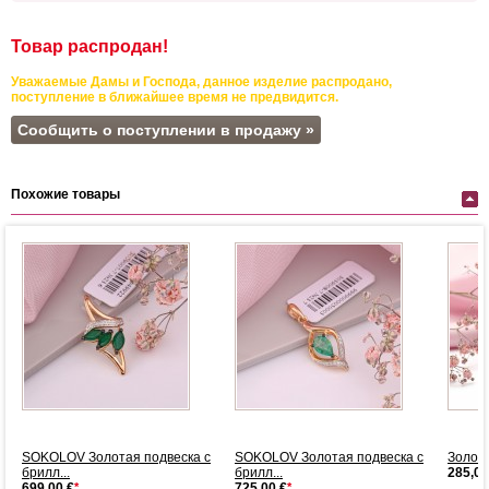
Товар распродан!
Уважаемые Дамы и Господа, данное изделие распродано,
поступление в ближайшее время не предвидится.
Сообщить о поступлении в продажу »
Похожие товары
ты
SOKOLOV Золотая подвеска с
SOKOLOV Золотая подвеска с
Золот
брилл...
брилл...
285,00
699,00 €
*
725,00 €
*