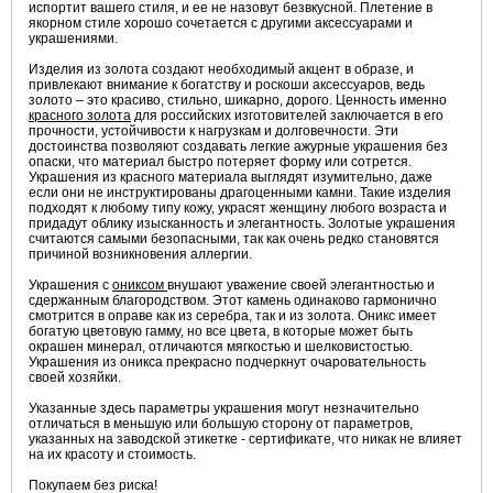
испортит вашего стиля, и ее не назовут безвкусной. Плетение в
якорном стиле хорошо сочетается с другими аксессуарами и
украшениями.
Изделия из золота создают необходимый акцент в образе, и
привлекают внимание к богатству и роскоши аксессуаров, ведь
золото – это красиво, стильно, шикарно, дорого. Ценность именно
красного золота
для российских изготовителей заключается в его
прочности, устойчивости к нагрузкам и долговечности. Эти
достоинства позволяют создавать легкие ажурные украшения без
опаски, что материал быстро потеряет форму или сотрется.
Украшения из красного материала выглядят изумительно, даже
если они не инструктированы драгоценными камни. Такие изделия
подходят к любому типу кожу, украсят женщину любого возраста и
придадут облику изысканность и элегантность. Золотые украшения
считаются самыми безопасными, так как очень редко становятся
причиной возникновения аллергии.
Украшения с
ониксом
внушают уважение своей элегантностью и
сдержанным благородством. Этот камень одинаково гармонично
смотрится в оправе как из серебра, так и из золота. Оникс имеет
богатую цветовую гамму, но все цвета, в которые может быть
окрашен минерал, отличаются мягкостью и шелковистостью.
Украшения из оникса прекрасно подчеркнут очаровательность
своей хозяйки.
Указанные здесь параметры украшения могут незначительно
отличаться в меньшую или большую сторону от параметров,
указанных на заводской этикетке - сертификате, что никак не влияет
на их красоту и стоимость.
Покупаем без риска!