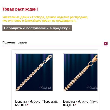
Товар распродан!
Уважаемые Дамы и Господа, данное изделие распродано,
поступление в ближайшее время не предвидится.
Сообщить о поступлении в продажу »
Похожие товары
лос"
Цепочка и браслет "Веревка&...
Цепочка и браслет "Колос"
655,00 €
*
804,00 €
*