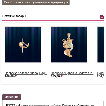
Сообщить о поступлении в продажу »
Похожие товары
Подвеска золотая "Вера, Над...
Подвеска "Царевна Золотая Р...
Кулон 
109,00 €
*
655,00 €
*
264,00
Описание
ESTET - Московская ювелирная фабрика Подвеска - Сердечко из