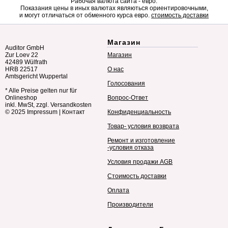
Рабочая валюта сайта - евро.
Показания цены в иных валютах являються ориентировочными,
и могут отличаться от обменного курса евро.
стоимость доставки
Магазин
Auditor GmbH
Zur Loev 22
Магазин
42489 Wülfrath
HRB 22517
О нас
Amtsgericht Wuppertal
Голосования
* Alle Preise gelten nur für
Onlineshop
Вопрос-Ответ
inkl. MwSt, zzgl. Versandkosten
© 2025
Impressum
|
Контакт
Конфиденциальность
Товар- условия возврата
Ремонт и изготовление
-условия отказа
Условия продажи AGB
Стоимость доставки
Оплата
Производители