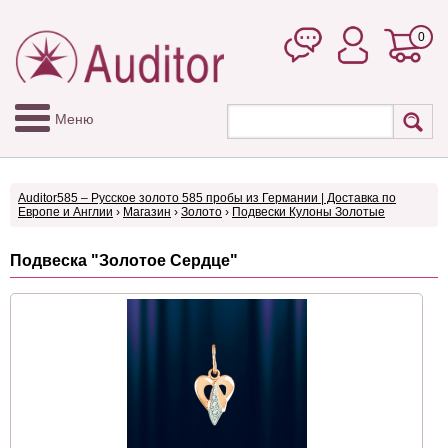
0
Меню
Auditor585 – Русское золото 585 пробы из Германии | Доставка по
Европе и Англии
›
Магазин
›
Золото
›
Подвески Кулоны Золотые
Подвеска "Золотое Сердце"