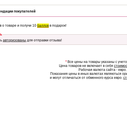
ендации покупателей
в о товаре и получи 10
баллов
в подарок!
ь
ть
авторизованы
для отправки отзыва!
*
Все цены на товары указаны с учет
Цена товаров не включает в себя
стоимос
Рабочая валюта сайта - евро.
Показания цены в иных валютах являються о
и могут отличаться от обменного курса евро.
ст