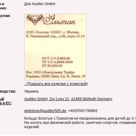
 и
Для Auditor GmbH
нно:
делии:
- (Показать все изделия с этикеткой)
водства:
Украина
ый
Auditor GmbH, Zur Loev 22, 42489 Wülfrath,Germany
р в ЕС
:
webshop@auditor585.de
, +4920581799862
Кольца Золотые с Гранатом не предназначены для детей до 3 
Не носить при физической работе, занятиях спортом, плавани
изделий.