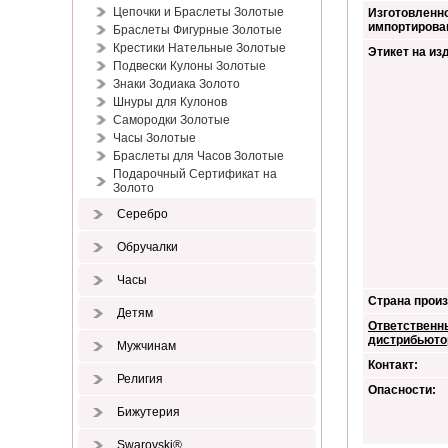
Цепочки и Браслеты Золотые
Изготовленно
импортирова
Браслеты Фигурные Золотые
Крестики Нательные Золотые
Этикет на из
Подвески Кулоны Золотые
Знаки Зодиака Золото
Шнуры для Кулонов
Самородки Золотые
Часы Золотые
Браслеты для Часов Золотые
Подарочный Сертификат на
Золото
Серебро
Обручалки
Часы
Страна произ
Детям
Ответственн
дистрибьюто
Мужчинам
Контакт:
Религия
Опасности:
Бижутерия
Swarovski®