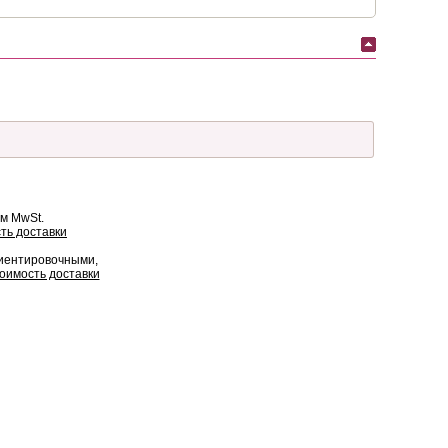
ом MwSt.
ть доставки
риентировочными,
оимость доставки