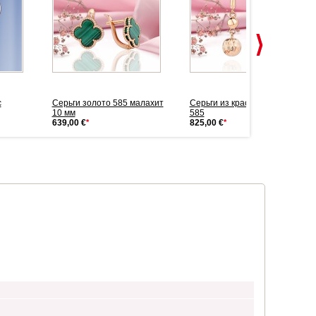
с
Cерьги золото 585 малахит
Cерьги из красного золота
10 мм
585
639,00 €
*
825,00 €
*