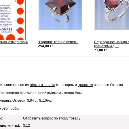
льца Измеритель
"Гаргона" кольцо сереб...
Cеребряное кольцо 
254,00 €
*
гранатом &qu...
71,00 €
*
тильное кольцо из
жёлтого золота
с шикарным
гранатом
в огранке Октагон.
изготовлено в размере, необходимом именно Вам.
огранка Октагон, 3.84 ct, 8х10мм.
о
585 пробы.
с:
Отправить вопрос по этому товару
делия (гр.):
3.12