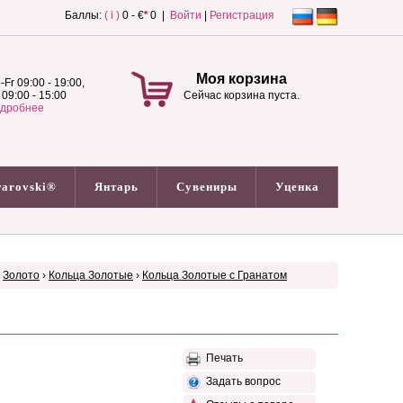
Баллы:
( i )
0 - €
*
0 |
Войти
|
Регистрация
Моя корзина
-Fr 09:00 - 19:00,
 09:00 - 15:00
Сейчас корзина пуста.
дробнее
arovski®
Янтарь
Сувениры
Уценка
›
Золото
›
Кольца Золотые
›
Кольца Золотые с Гранатом
Печать
Задать вопрос