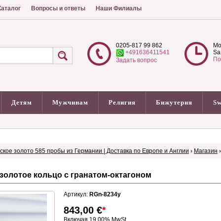
аталог
Вопросы и ответы
Наши Филиалы
0205-817 99 862
Mo
+491636411541
Sa
По
Задать вопрос
Детям
Мужчинам
Религия
Бижутерия
Sw
сское золото 585 пробы из Германии | Доставка по Европе и Англии
›
Магазин
золотое кольцо с гранатом-октагоном
Артикул:
RGn-8234y
843,00
€
*
Включая 19.00% MwSt