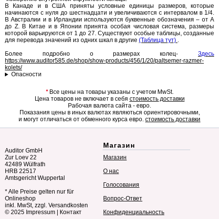
В Канаде и в США приняты условные единицы размеров, которые
начинаются с нуля до шестнадцати и увеличиваются с интервалом в 1/4.
В Австралии и в Ирландии используются буквенные обозначения – от А
до Z. В Китае и в Японии принята особая числовая система, размеры
которой варьируются от 1 до 27. Существуют особые таблицы, созданные
для перевода значений из одних шкал в другие
(Таблица тут)
.
Более подробно о размерах колец-
Здесь
https://www.auditor585.de/shop/show-products/456/1/20/paltsemer-razmer-
kolets/
Опасности
*
Все цены на товары указаны с учетом MwSt.
Цена товаров не включает в себя
стоимость доставки
Рабочая валюта сайта - евро.
Показания цены в иных валютах являються ориентировочными,
и могут отличаться от обменного курса евро.
стоимость доставки
Магазин
Auditor GmbH
Zur Loev 22
Магазин
42489 Wülfrath
HRB 22517
О нас
Amtsgericht Wuppertal
Голосования
* Alle Preise gelten nur für
Onlineshop
Вопрос-Ответ
inkl. MwSt, zzgl. Versandkosten
© 2025
Impressum
|
Контакт
Конфиденциальность