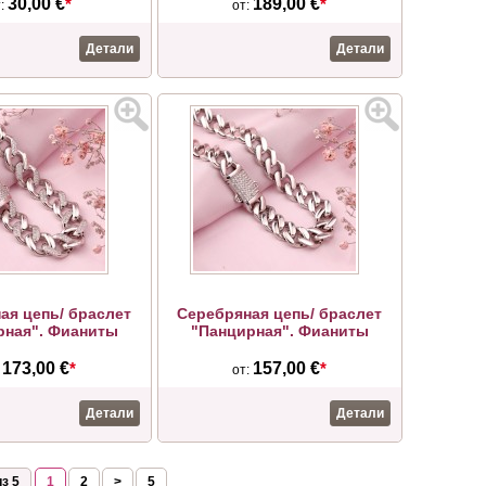
30,00 €
*
189,00 €
*
т:
от:
Детали
Детали
ая цепь/ браслет
Серебряная цепь/ браслет
рная". Фианиты
"Панцирная". Фианиты
173,00 €
*
157,00 €
*
:
от:
Детали
Детали
з 5
1
2
>
5