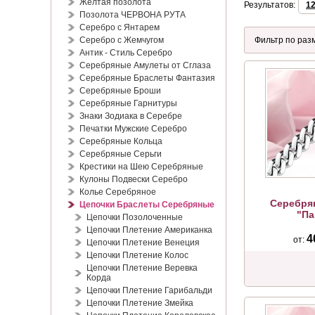
Жёлтая позолота
Результатов:
1
Позолота ЧЕРВОНА РУТА
Серебро с Янтарем
Серебро с Жемчугом
Антик - Стиль Серебро
Серебряные Амулеты от Сглаза
Серебряные Браслеты Фантазия
Серебряные Броши
Серебряные Гарнитуры
Знаки Зодиака в Серебре
Печатки Мужские Серебро
Серебряные Кольца
Серебряные Серьги
Крестики на Шею Серебряные
Кулоны Подвески Серебро
Колье Серебряное
Серебря
Цепочки Браслеты Серебряные
"Па
Цепочки Позолоченные
Цепочки Плетение Американка
4
от:
Цепочки Плетение Венеция
Цепочки Плетение Колос
Цепочки Плетение Веревка
Корда
Цепочки Плетение Гарибальди
Цепочки Плетение Змейка