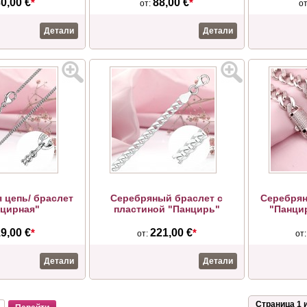
0,00 €
*
88,00 €
*
от:
о
Детали
Детали
 цепь/ браслет
Серебряный браслет с
Серебрян
цирная"
пластиной "Панцирь"
"Панци
9,00 €
*
221,00 €
*
от:
от
Детали
Детали
Страница 1 и