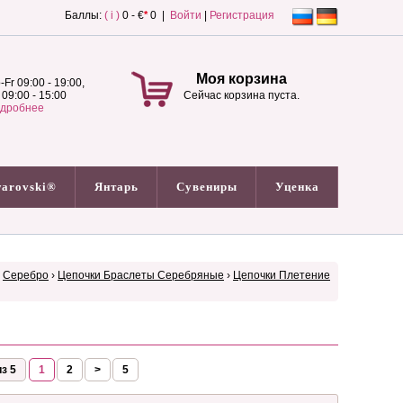
Баллы:
( i )
0 - €
*
0 |
Войти
|
Регистрация
Моя корзина
-Fr 09:00 - 19:00,
 09:00 - 15:00
Сейчас корзина пуста.
дробнее
arovski®
Янтарь
Сувениры
Уценка
›
Серебро
›
Цепочки Браслеты Серебряные
›
Цепочки Плетение
з 5
1
2
>
5