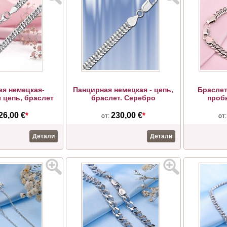
ая немецкая-
Панцирная немецкая - цепь,
Браслет
 цепь, браслет
браслет. Серебро
проб
26,00 €
*
230,00 €
*
от:
от
Детали
Детали