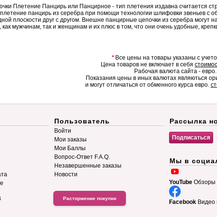
ки Плетение Панцирь или Панцирное - тип плетения издавна считается строг
плетение панцирь из серебра при помощи технологии шлифовки звеньев с об
ной плоскости друг с другом. Внешне панцирные цепочки из серебра могут 
 как мужчинам, так и женщинам и их плюс в том, что они очень удобные, креп
*
Все цены на товары указаны с учет
Цена товаров не включает в себя
стоимос
Рабочая валюта сайта - евро.
Показания цены в иных валютах являються о
и могут отличаться от обменного курса евро.
ст
Пользователь
Рассылка н
Войти
Мои заказы
Мои Баллы
Вопрос-Ответ F.A.Q.
Мы в социа
Незавершенные заказы
ата
Новости
YouTube
Обзоры 
ие
B
Расторжение покупки
Facebook
Видео 