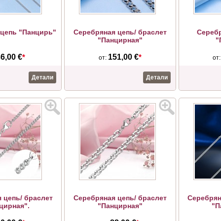
цепь "Панцирь"
Серебряная цепь/ браслет
Сереб
"Панцирная"
"
6,00 €
*
151,00 €
*
от:
от
Детали
Детали
 цепь/ браслет
Серебряная цепь/ браслет
Серебрян
цирная".
"Панцирная"
"П