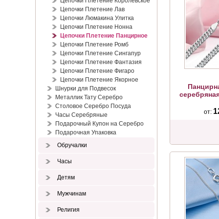
Цепочки Плетение Королевское
Цепочки Плетение Лав
Цепочки Люмакина Улитка
Цепочки Плетение Нонна
Цепочки Плетение Панцирное
Цепочки Плетение Ромб
Цепочки Плетение Сингапур
Цепочки Плетение Фантазия
Цепочки Плетение Фигаро
Цепочки Плетение Якорное
Панцирн
Шнурки для Подвесок
серебряная
Металлик Тату Серебро
Столовое Серебро Посуда
1
от:
Часы Серебряные
Подарочный Купон на Серебро
Подарочная Упаковка
Обручалки
Часы
Детям
Мужчинам
Религия