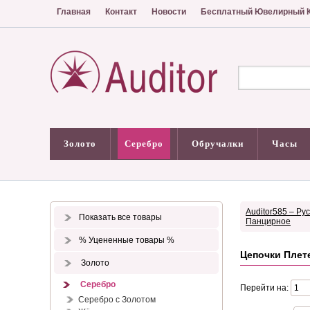
Главная
Контакт
Новости
Бесплатный Ювелирный К
Золото
Серебро
Обручалки
Часы
Auditor585 – Ру
Показать все товары
Панцирное
% Уцененные товары %
Цепочки Плет
Золото
Серебро
Перейти на:
Серебро с Золотом