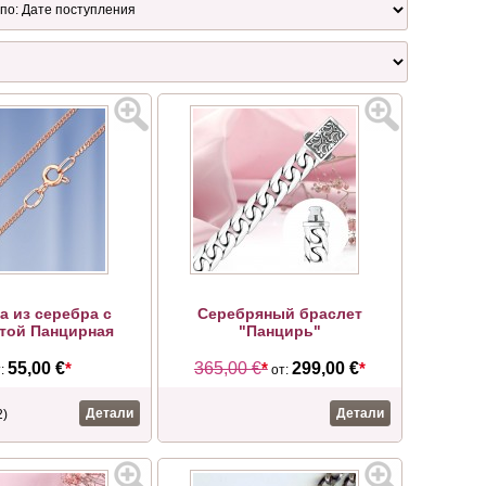
а из серебра с
Серебряный браслет
той Панцирная
"Панцирь"
55,00 €
*
365,00 €
*
299,00 €
*
т:
от:
Детали
Детали
2)