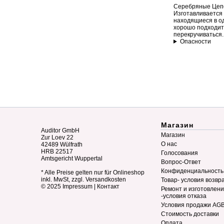
Серебряные Цепоч
Изготавливается 
находящиеся в од
хорошо подходит,
перекручиваться.
Опасности
Магазин
Auditor GmbH
Магазин
Zur Loev 22
О нас
42489 Wülfrath
HRB 22517
Голосования
Amtsgericht Wuppertal
Вопрос-Ответ
Конфиденциальность
* Alle Preise gelten nur für Onlineshop
inkl. MwSt, zzgl. Versandkosten
Товар- условия возвр
© 2025
Impressum
|
Контакт
Ремонт и изготовлен
-условия отказа
Условия продажи AG
Стоимость доставки
Оплата