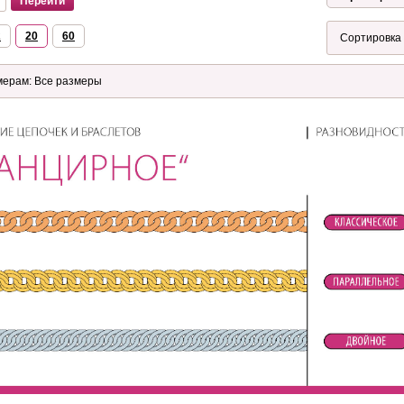
2
20
60