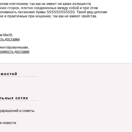
им плетением, так как не имеет ни каких излишеств.
оих сторон, плотно соединенных между собой и при этом
напоминать латинские буквы SSSSSSSSSSSS. Такой вид цепочки
кие и практичные при ношении, так как не имеют свойства
ом MwSt.
ть доставки
риентировочными,
оимость доставки
овостей
льных сетях
украшений и советы
и новости