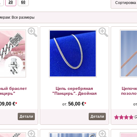
2
20
60
ный браслет
Цепь серебряная
Цепочк
нцирь"
"Панцирь". Двойная
позоло
09,00 €
*
56,00 €
*
от:
о
Детали
Детали
(