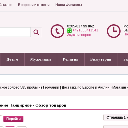
аталог
Вопросы и ответы
Наши Филиалы
0205-817 99 862
Mo
+491636411541
Sa
По
Задать вопрос
Детям
Мужчинам
Религия
Бижутерия
Sw
сское золото 585 пробы из Германии | Доставка по Европе и Англии
›
Магазин
ение Панцирное - Обзор товаров
Страница 1 и