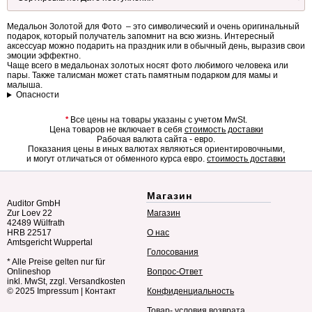
Медальон Золотой для Фото – это символический и очень оригинальный
подарок, который получатель запомнит на всю жизнь. Интересный
аксессуар можно подарить на праздник или в обычный день, выразив свои
эмоции эффектно.
Чаще всего в медальонах золотых носят фото любимого человека или
пары. Также талисман может стать памятным подарком для мамы и
малыша.
Опасности
*
Все цены на товары указаны с учетом MwSt.
Цена товаров не включает в себя
стоимость доставки
Рабочая валюта сайта - евро.
Показания цены в иных валютах являються ориентировочными,
и могут отличаться от обменного курса евро.
стоимость доставки
Магазин
Auditor GmbH
Zur Loev 22
Магазин
42489 Wülfrath
HRB 22517
О нас
Amtsgericht Wuppertal
Голосования
* Alle Preise gelten nur für
Onlineshop
Вопрос-Ответ
inkl. MwSt, zzgl. Versandkosten
© 2025
Impressum
|
Контакт
Конфиденциальность
Товар- условия возврата