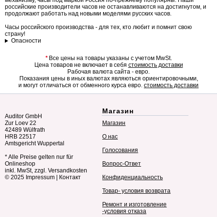
механизму, часы под маркой Россия по-прежнему популярны. Наши
российские производители часов не останавливаются на достигнутом, и
продолжают работать над новыми моделями русских часов.
Часы российского производства - для тех, кто любит и помнит свою
страну!
Опасности
*
Все цены на товары указаны с учетом MwSt.
Цена товаров не включает в себя
стоимость доставки
Рабочая валюта сайта - евро.
Показания цены в иных валютах являються ориентировочными,
и могут отличаться от обменного курса евро.
стоимость доставки
Магазин
Auditor GmbH
Zur Loev 22
Магазин
42489 Wülfrath
HRB 22517
О нас
Amtsgericht Wuppertal
Голосования
* Alle Preise gelten nur für
Onlineshop
Вопрос-Ответ
inkl. MwSt, zzgl. Versandkosten
© 2025
Impressum
|
Контакт
Конфиденциальность
Товар- условия возврата
Ремонт и изготовление
-условия отказа