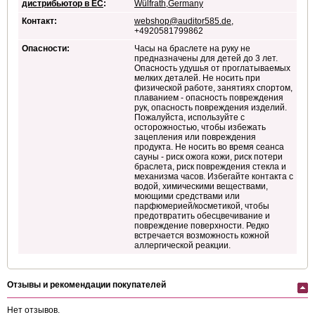
дистрибьютор в ЕС
:
Wülfrath,Germany
Контакт:
webshop@auditor585.de
,
+4920581799862
Опасности:
Часы на браслете на руку не
предназначены для детей до 3 лет.
Опасность удушья от проглатываемых
мелких деталей. Не носить при
физической работе, занятиях спортом,
плаванием - опасность повреждения
рук, опасность повреждения изделий.
Пожалуйста, используйте с
осторожностью, чтобы избежать
зацепления или повреждения
продукта. Не носить во время сеанса
сауны - риск ожога кожи, риск потери
браслета, риск повреждения стекла и
механизма часов. Избегайте контакта с
водой, химическими веществами,
моющими средствами или
парфюмерией/косметикой, чтобы
предотвратить обесцвечивание и
повреждение поверхности. Редко
встречается возможность кожной
аллергической реакции.
Отзывы и рекомендации покупателей
Нет отзывов.