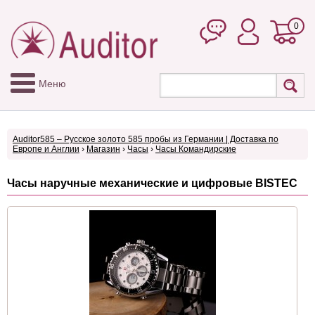
0
Меню
Auditor585 – Русское золото 585 пробы из Германии | Доставка по
Европе и Англии
›
Магазин
›
Часы
›
Часы Командирские
Часы наручные механические и цифровые BISTEC