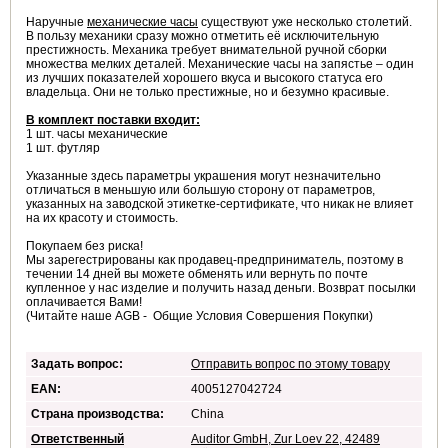
Наручные
механические часы
существуют уже несколько столетий.
В пользу механики сразу можно отметить её исключительную
престижность. Механика требует внимательной ручной сборки
множества мелких деталей. Механические часы на запястье – один
из лучших показателей хорошего вкуса и высокого статуса его
владельца. Они не только престижные, но и безумно красивые.
В комплект поставки входит:
1 шт. часы механические
1 шт. футляр
Указанные здесь параметры украшения могут незначительно
отличаться в меньшую или большую сторону от параметров,
указанных на заводской этикетке-сертификате, что никак не влияет
на их красоту и стоимость.
Покупаем без риска!
Мы зарегестрированы как продавец-предприниматель, поэтому в
течении 14 дней вы можете обменять или вернуть по почте
купленное у нас изделие и получить назад деньги. Возврат посылки
оплачивается Вами!
(Читайте наше AGB - Общие Условия Совершения Покупки)
Задать вопрос:
Отправить вопрос по этому товару
EAN:
4005127042724
Страна производства:
China
Ответственный
Auditor GmbH, Zur Loev 22, 42489