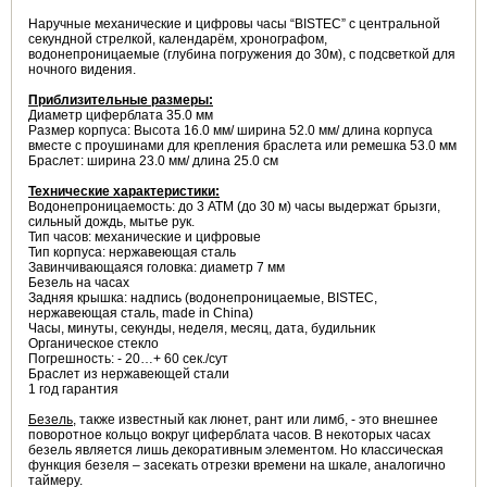
Наручные механические и цифровы часы “BISTEC” с центральной
секундной стрелкой, календарём, хронографом,
водонепроницаемые (глубина погружения до 30м), с подсветкой для
ночного видения.
Приблизительные размеры:
Диаметр циферблата 35.0 мм
Размер корпуса: Высота 16.0 мм/ ширина 52.0 мм/ длина корпуса
вместе с проушинами для крепления браслета или ремешка 53.0 мм
Браслет: ширина 23.0 мм/ длина 25.0 см
Технические характеристики:
Водонепроницаемость: до 3 АТМ (до 30 м) часы выдержат брызги,
сильный дождь, мытье рук.
Тип часов: механические и цифровые
Тип корпуса: нержавеющая сталь
Завинчивающаяся головка: диаметр 7 мм
Безель на часах
Задняя крышка: надпись (водонепроницаемые, BISTEC,
нержавеющая сталь, made in China)
Часы, минуты, секунды, неделя, месяц, дата, будильник
Органическое стекло
Погрешность: - 20…+ 60 сек./сут
Браслет из нержавеющей стали
1 год гарантия
Безель
, также известный как люнет, рант или лимб, - это внешнее
поворотное кольцо вокруг циферблата часов. В некоторых часах
безель является лишь декоративным элементом. Но классическая
функция безеля – засекать отрезки времени на шкале, аналогично
таймеру.