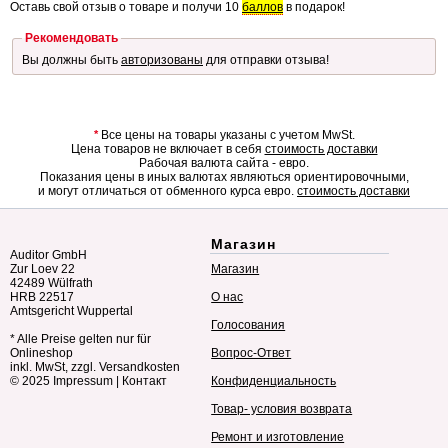
Оставь свой отзыв о товаре и получи 10
баллов
в подарок!
Рекомендовать
Вы должны быть
авторизованы
для отправки отзыва!
*
Все цены на товары указаны с учетом MwSt.
Цена товаров не включает в себя
стоимость доставки
Рабочая валюта сайта - евро.
Показания цены в иных валютах являються ориентировочными,
и могут отличаться от обменного курса евро.
стоимость доставки
Магазин
Auditor GmbH
Zur Loev 22
Магазин
42489 Wülfrath
HRB 22517
О нас
Amtsgericht Wuppertal
Голосования
* Alle Preise gelten nur für
Onlineshop
Вопрос-Ответ
inkl. MwSt, zzgl. Versandkosten
© 2025
Impressum
|
Контакт
Конфиденциальность
Товар- условия возврата
Ремонт и изготовление