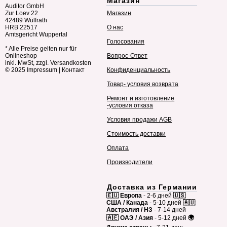
Магазин
Auditor GmbH
Zur Loev 22
Магазин
42489 Wülfrath
HRB 22517
О нас
Amtsgericht Wuppertal
Голосования
* Alle Preise gelten nur für
Onlineshop
Вопрос-Ответ
inkl. MwSt, zzgl. Versandkosten
© 2025
Impressum
|
Контакт
Конфиденциальность
Товар- условия возврата
Ремонт и изготовление
-условия отказа
Условия продажи AGB
Стоимость доставки
Оплата
Производители
Доставка из Германии
🇪🇺 Европа
- 2-6 дней
🇺🇸
США / Канада
- 5-10 дней
🇦🇺
Австралия / НЗ
- 7-14 дней
🇦🇪 ОАЭ / Азия
- 5-12 дней
🌍