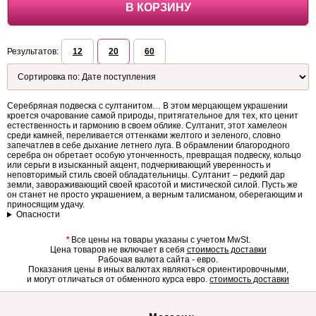
В КОРЗИНУ
Результатов:
12
20
60
Серебряная подвеска с султанитом… В этом мерцающем украшении
кроется очарование самой природы, притягательное для тех, кто ценит
естественность и гармонию в своем облике. Султанит, этот хамелеон
среди камней, переливается оттенками желтого и зеленого, словно
запечатлев в себе дыхание летнего луга. В обрамлении благородного
серебра он обретает особую утонченность, превращая подвеску, кольцо
или серьги в изысканный акцент, подчеркивающий уверенность и
неповторимый стиль своей обладательницы. Султанит – редкий дар
земли, завораживающий своей красотой и мистической силой. Пусть же
он станет не просто украшением, а верным талисманом, оберегающим и
приносящим удачу.
Опасности
*
Все цены на товары указаны с учетом MwSt.
Цена товаров не включает в себя
стоимость доставки
Рабочая валюта сайта - евро.
Показания цены в иных валютах являються ориентировочными,
и могут отличаться от обменного курса евро.
стоимость доставки