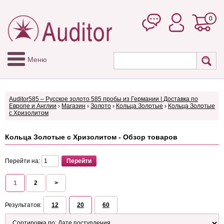
0
Меню
Auditor585 – Русское золото 585 пробы из Германии | Доставка по
Европе и Англии
›
Магазин
›
Золото
›
Кольца Золотые
›
Кольца Золотые
с Хризолитом
Кольца Золотые с Хризолитом - Обзор товаров
Перейти на:
1
2
>
Результатов:
12
20
60