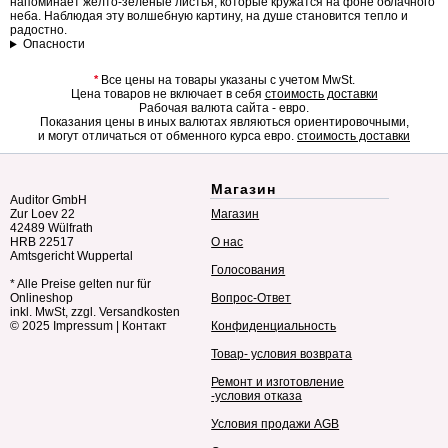
напоминает желто-зеленые листья, которые кружатся на фоне облачного
неба. Наблюдая эту волшебную картину, на душе становится тепло и
радостно.
Опасности
*
Все цены на товары указаны с учетом MwSt.
Цена товаров не включает в себя
стоимость доставки
Рабочая валюта сайта - евро.
Показания цены в иных валютах являються ориентировочными,
и могут отличаться от обменного курса евро.
стоимость доставки
Магазин
Auditor GmbH
Zur Loev 22
Магазин
42489 Wülfrath
HRB 22517
О нас
Amtsgericht Wuppertal
Голосования
* Alle Preise gelten nur für
Onlineshop
Вопрос-Ответ
inkl. MwSt, zzgl. Versandkosten
© 2025
Impressum
|
Контакт
Конфиденциальность
Товар- условия возврата
Ремонт и изготовление
-условия отказа
Условия продажи AGB