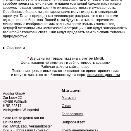
серебре представлено на сайте нашей компании! Каждая пара наших
сережек подарит своей хозяйке жизнерадостность и лучезарность.
Серебряные браслеты с янтарем также могут входить в ювелирный
гарнитур. Талант природы как живописца» раскрывается ювелирами
вдохновенно и бережно. Вашей кожи будут касаться исторические
миниатюры с изображениями» волн или растительных элементов,
бегущей метелицы или космической абстракции. Они будут завораживать
вас игрой оттенков и света. Они будут придавать вам сил своим теплом и
природностью.
Опасности
*
Все цены на товары указаны с учетом MwSt.
Цена товаров не включает в себя
стоимость доставки
Рабочая валюта сайта - евро.
Показания цены в иных валютах являються ориентировочными,
и могут отличаться от обменного курса евро.
стоимость доставки
Магазин
Auditor GmbH
Zur Loev 22
Магазин
42489 Wülfrath
HRB 22517
О нас
Amtsgericht Wuppertal
Голосования
* Alle Preise gelten nur für
Onlineshop
Вопрос-Ответ
inkl. MwSt, zzgl. Versandkosten
© 2025
Impressum
|
Контакт
Конфиденциальность