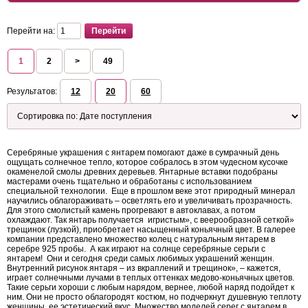
Перейти на:
1
2
>
49
Результатов:
12
20
60
Серебряные украшения с янтарем помогают даже в сумрачный день
ощущать солнечное тепло, которое собралось в этом чудесном кусочке
окаменелой смолы древних деревьев. Янтарные вставки подобраны
мастерами очень тщательно и обработаны с использованием
специальной технологии. Еще в прошлом веке этот природный минерал
научились облагораживать – осветлять его и увеличивать прозрачность.
Для этого смолистый камень прогревают в автоклавах, а потом
охлаждают. Так янтарь получается игристым», с веерообразной сеткой»
трещинок (лузкой), приобретает насыщенный коньячный цвет. В галерее
компании представлено множество колец с натуральным янтарем в
серебре 925 пробы. А как играют на солнце серебряные серьги с
янтарем! Они и сегодня среди самых любимых украшений женщин.
Внутренний рисунок янтаря – из вкраплений и трещинок», – кажется,
играет солнечными лучами в теплых оттенках медово-коньячных цветов.
Такие серьги хороши с любым нарядом, вернее, любой наряд подойдет к
ним. Они не просто облагородят костюм, но подчеркнут душевную теплоту
женщины, ее эстетический вкус. Множество моделей серег с янтарем в