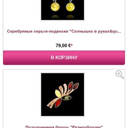
Серебряные серьги-подвески "Солнышко в руках&qu...
79,00 €
*
В КОРЗИНУ
Позолоченная брошь "Разнообразие"