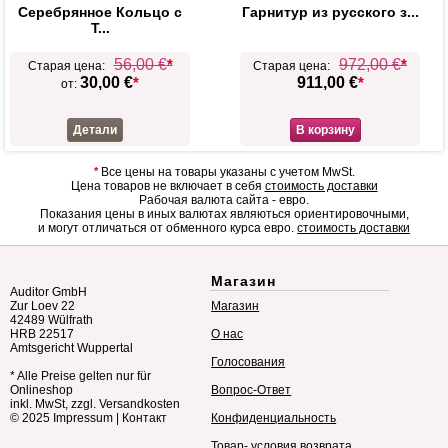
Серебрянное Кольцо с
Гарнитур из русского з...
Т...
56,00 €
*
972,00 €
*
Старая цена:
Старая цена:
30,00 €
*
911,00 €
*
от:
Детали
В корзину
*
Все цены на товары указаны с учетом MwSt.
Цена товаров не включает в себя
стоимость доставки
Рабочая валюта сайта - евро.
Показания цены в иных валютах являються ориентировочными,
и могут отличаться от обменного курса евро.
стоимость доставки
Магазин
Auditor GmbH
Zur Loev 22
Магазин
42489 Wülfrath
HRB 22517
О нас
Amtsgericht Wuppertal
Голосования
* Alle Preise gelten nur für
Onlineshop
Вопрос-Ответ
inkl. MwSt, zzgl. Versandkosten
© 2025
Impressum
|
Контакт
Конфиденциальность
Товар- условия возврата