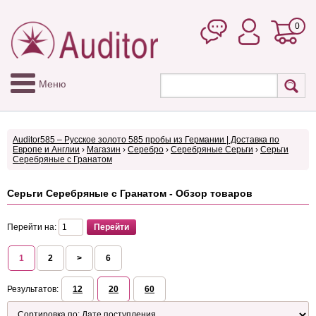
0
Меню
Auditor585 – Русское золото 585 пробы из Германии | Доставка по
Европе и Англии
›
Магазин
›
Серебро
›
Серебряные Серьги
›
Серьги
Серебряные с Гранатом
Серьги Серебряные с Гранатом - Обзор товаров
Перейти на:
1
2
>
6
Результатов:
12
20
60