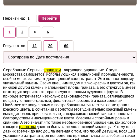
Перейти на:
1
2
>
6
Результатов:
12
20
60
Серебряные Серьги с
гранатом
- чарующее украшение. Среди
множества самоцветов, использующихся в ювелирной промышленности,
особое место занимает драгоценный камень гранат. Это по-настоящему
уникальный камень. Своим внешним видом и ярко-красным цветом он, как
никакой другой камень, напоминает плоды граната, а его структура имеет
некоторую зернистость, сравнимую с зернами чудесного фрукта. В
природе встречается несколько разновидностей граната, отличающиеся
по цвету: огненно-красный, фиолетовый, розовый и даже зеленый.
Наиболее же популярным и востребованным считается все же гранат
красного цвета. В сочетании с золотом этот удивительно красивый камень
выглядит очень привлекательно, завораживает своей таинственностью,
благородством и насыщенностью цвета, блеском и спокойным ровным
сиянием. А это значит, что такое необыкновенное украшение, как золотое
кольцо с
гранатом
должно быть в арсенале каждой модницы. К тому же, с
давних времен до нас дошла легенда о том, что любой девушке, носящей
украшение из граната, он непременно принесет счастье в любви, а также