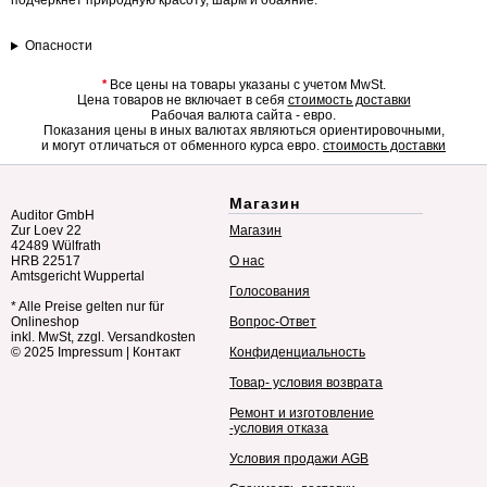
подчеркнет природную красоту, шарм и обаяние.
Опасности
*
Все цены на товары указаны с учетом MwSt.
Цена товаров не включает в себя
стоимость доставки
Рабочая валюта сайта - евро.
Показания цены в иных валютах являються ориентировочными,
и могут отличаться от обменного курса евро.
стоимость доставки
Магазин
Auditor GmbH
Zur Loev 22
Магазин
42489 Wülfrath
HRB 22517
О нас
Amtsgericht Wuppertal
Голосования
* Alle Preise gelten nur für
Onlineshop
Вопрос-Ответ
inkl. MwSt, zzgl. Versandkosten
© 2025
Impressum
|
Контакт
Конфиденциальность
Товар- условия возврата
Ремонт и изготовление
-условия отказа
Условия продажи AGB