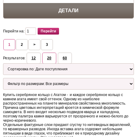
ДЕТАЛИ
Перейти на:
1
2
>
3
Результатов:
12
20
60
Купить серебряное кольцо с Агатом - и каждое серебряное кольцо с
камнем агата имеет свой оттенок. Одному из наиболее
распространенных на планете минералов свойственна многоликость.
Причина цветовых интерпретаций кроется в химической формуле
самоцвета. В него входит несколько подвидов кварца и халцедона,
поэтому палитра камня варьируется от прозрачного и нежно-белого до
черно-коричневого.
Отдельные фактурные слои придают сгустку то нитевидных вкраплений,
то мраморных разводов. Иногда вставка агата содержит небольшие
пятнышки в виде глазок, что приближает ее к природному дизайну