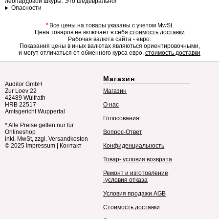
леопардовой шкуры. Это шедеврально!
Опасности
*
Все цены на товары указаны с учетом MwSt.
Цена товаров не включает в себя
стоимость доставки
Рабочая валюта сайта - евро.
Показания цены в иных валютах являються ориентировочными,
и могут отличаться от обменного курса евро.
стоимость доставки
Магазин
Auditor GmbH
Zur Loev 22
Магазин
42489 Wülfrath
HRB 22517
О нас
Amtsgericht Wuppertal
Голосования
* Alle Preise gelten nur für
Onlineshop
Вопрос-Ответ
inkl. MwSt, zzgl. Versandkosten
© 2025
Impressum
|
Контакт
Конфиденциальность
Товар- условия возврата
Ремонт и изготовление
-условия отказа
Условия продажи AGB
Стоимость доставки