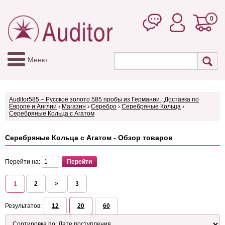
0
Меню
Auditor585 – Русское золото 585 пробы из Германии | Доставка по
Европе и Англии
›
Магазин
›
Серебро
›
Серебряные Кольца
›
Серебряные Кольца с Агатом
Серебряные Кольца с Агатом - Обзор товаров
Перейти на:
1
2
>
3
Результатов:
12
20
60