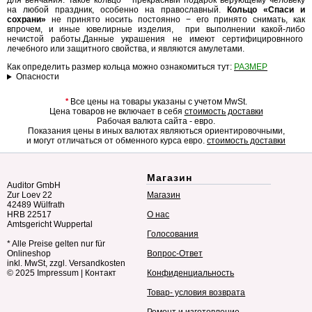
для венчания. Такое кольцо − прекрасный подарок верующему человеку
на любой праздник, особенно на православный.
Кольцо «Спаси и
сохрани»
не принято носить постоянно − его принято снимать, как
впрочем, и иные ювелирные изделия, при выполнении какой-либо
нечистой работы.Данные украшения не имеют сертифицировнного
лечебного или защитного свойства, и являются амулетами.
Как определить размер кольца можно ознакомиться тут:
РАЗМЕР
Опасности
*
Все цены на товары указаны с учетом MwSt.
Цена товаров не включает в себя
стоимость доставки
Рабочая валюта сайта - евро.
Показания цены в иных валютах являються ориентировочными,
и могут отличаться от обменного курса евро.
стоимость доставки
Магазин
Auditor GmbH
Zur Loev 22
Магазин
42489 Wülfrath
HRB 22517
О нас
Amtsgericht Wuppertal
Голосования
* Alle Preise gelten nur für
Onlineshop
Вопрос-Ответ
inkl. MwSt, zzgl. Versandkosten
© 2025
Impressum
|
Контакт
Конфиденциальность
Товар- условия возврата