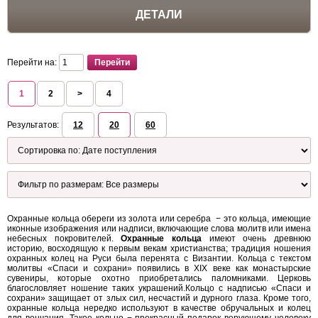
ДЕТАЛИ
Перейти на:
1
2
>
4
Результатов:
12
20
60
Охранные кольца обереги из золота или серебра − это кольца, имеющие
иконные изображения или надписи, включающие слова молитв или имена
небесных покровителей.
Охранные кольца
имеют очень древнюю
историю, восходящую к первым векам христианства; традиция ношения
охранных колец на Руси была перенята с Византии. Кольца с текстом
молитвы «Спаси и сохрани» появились в XIX веке как монастырские
сувениры, которые охотно приобретались паломниками. Церковь
благословляет ношение таких украшений.Кольцо с надписью «Спаси и
сохрани» защищает от злых сил, несчастий и дурного глаза. Кроме того,
охранные кольца нередко используют в качестве обручальных и колец