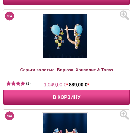
Серьги золотые. Бирюза, Хризолит & Топаз
(1)
1.049,00 €
*
889,00 €
*
В КОРЗИНУ