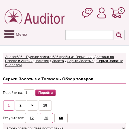
0
Меню
Auditor585 – Русское золото 585 пробы из Германии | Доставка по
Европе и Англии
›
Магазин
›
Золото
›
Серьги Золотые
›
Серьги Золотые
с Топазом
Серьги Золотые с Топазом - Обзор товаров
Перейти на:
1
2
>
18
Результатов:
12
20
60