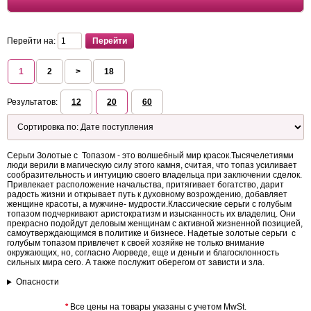
Перейти на:
1
2
>
18
Результатов:
12
20
60
Серьги Золотые с Топазом - это волшебный мир красок.Тысячелетиями
люди верили в магическую силу этого камня, считая, что топаз усиливает
сообразительность и интуицию своего владельца при заключении сделок.
Привлекает расположение начальства, притягивает богатство, дарит
радость жизни и открывает путь к духовному возрождению, добавляет
женщине красоты, а мужчине- мудрости.Классические серьги с голубым
топазом подчеркивают аристократизм и изысканность их владелиц. Они
прекрасно подойдут деловым женщинам с активной жизненной позицией,
самоутверждающимся в политике и бизнесе. Надетые золотые серьги с
голубым топазом привлечет к своей хозяйке не только внимание
окружающих, но, согласно Аюрведе, еще и деньги и благосклонность
сильных мира сего. А также послужит оберегом от зависти и зла.
Опасности
*
Все цены на товары указаны с учетом MwSt.