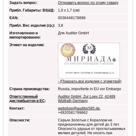
Задать вопрос:
Отправить вопрос по этому товару
Прибл. Габариты: В/Ш/Д:
1,0 x 1,7 (см)
EAN:
0036448178896
Прибл. Вес изделия (гр.):
3,8
Изготовленно и
Для Auditor GmbH
импортированно:
Этикет на изделии:
- (Показать все изделия с этикеткой)
Страна производства:
Russia, importierte in EU vor Embargo
Ответственный
Auditor GmbH, Zur Loev 22, 42489
дистрибьютор в ЕС
:
Wülfrath,Germany
Контакт:
webshop@auditor585.de
,
+4920581799862
Опасности:
Серьги Золотые с Кораллом не
предназначены для детей до 3 лет.
Опасность удушья от проглатываемых
мелких деталей. Не носить при