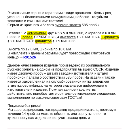
Романтичные серьги с кораллами в виде оранжево - белых роз,
украшены белоснежными жемчужинами, небесно - голубыми
топазами и сочными аметистами!
Серьги из красного и белого
русского золота
585 пробы.
Вставка :
2
жемчужины
круг 4.5 х 5.0 мм 0.208, 2 коралла ¢ 6.0 мм
0.338, 2
Топаза
¢ 3.5мм 0.078, 4
аметиста
¢ 2.0 мм 0.024,
2 фианита
¢ 2.0 мм 0.024, 6
фианитов
¢ 1.5 мм 0.036
Высота пр.17.0 мм, ширина пр.10.0 мм
В комплекте к данным серьгам будет превосходно смотреться
кольцо ⇒
R01526
Данное качественное изделие произведено из оригинального
русского золота
на одном из предприятий бывшего СССР. Изделие
имеет двойную пробу – штамп завода-изготовителя и штамп
пробирной палаты о соответствии 585 пробе. На изделии так же
имеется закрепленная на опломбированной нитке заводская
этикетка-сертификат, на которой указана вся ииформация о
изготовителе и изделии. Покупая данное изделие, вы
действительно приобретаете оригальное ювелирное украшение,
выполненное по высоким советским ГОСТам!
Покупаем без риска!
Мы зарегестрированы как продавец-предприниматель, поэтому в
течении 14 дней вы можете обменять или вернуть по почте
купленное у нас изделие и получить назад деньги