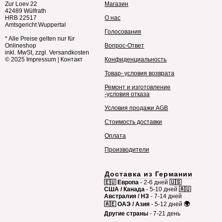
Zur Loev 22
Магазин
42489 Wülfrath
HRB 22517
О нас
Amtsgericht Wuppertal
Голосования
* Alle Preise gelten nur für
Onlineshop
Вопрос-Ответ
inkl. MwSt, zzgl. Versandkosten
© 2025
Impressum
|
Контакт
Конфиденциальность
Товар- условия возврата
Ремонт и изготовление
-условия отказа
Условия продажи AGB
Стоимость доставки
Оплата
Производители
Доставка из Германии
🇪🇺 Европа
- 2-6 дней
🇺🇸
США / Канада
- 5-10 дней
🇦🇺
Австралия / НЗ
- 7-14 дней
🇦🇪 ОАЭ / Азия
- 5-12 дней
🌍
Другие страны
- 7-21 день