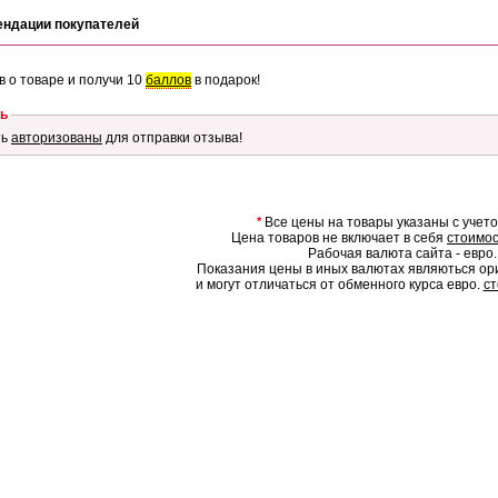
ендации покупателей
в о товаре и получи 10
баллов
в подарок!
ь
ть
авторизованы
для отправки отзыва!
*
Все цены на товары указаны с учет
Цена товаров не включает в себя
стоимос
Рабочая валюта сайта - евро.
Показания цены в иных валютах являються о
и могут отличаться от обменного курса евро.
ст