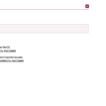
ом MwSt.
ть доставки
риентировочными,
оимость доставки