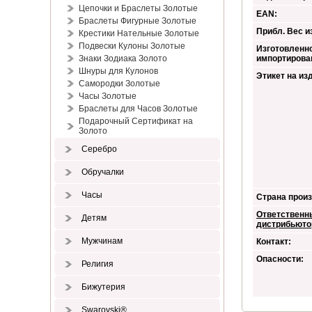
Цепочки и Браслеты Золотые
EAN:
Браслеты Фигурные Золотые
Прибл. Вес из
Крестики Нательные Золотые
Подвески Кулоны Золотые
Изготовленно
Знаки Зодиака Золото
импортирова
Шнуры для Кулонов
Этикет на из
Самородки Золотые
Часы Золотые
Браслеты для Часов Золотые
Подарочный Сертификат на
Золото
Серебро
Обручалки
Часы
Страна произ
Ответственн
Детям
дистрибьюто
Мужчинам
Контакт:
Опасности:
Религия
Бижутерия
Swarovski®