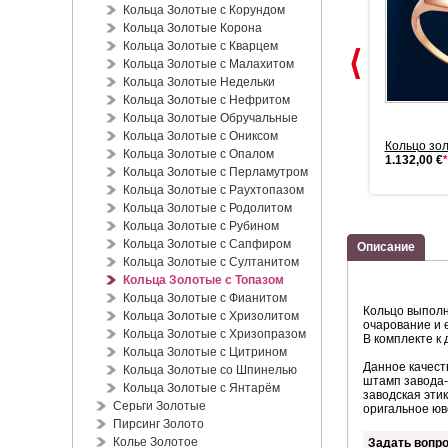
Кольца Золотые с Корундом
Кольца Золотые Корона
Кольца Золотые с Кварцем
Кольца Золотые с Малахитом
Кольца Золотые Недельки
Кольца Золотые с Нефритом
Кольца Золотые Обручальные
Кольца Золотые с Ониксом
Кольцо золотое Топаз &
Золотое Кольцо Топаз &
Кольцо зол
Кольца Золотые с Опалом
Циркон.
Циркон.
1.132,00 €
*
Кольца Золотые с Перламутром
575,00 €
*
429,00 €
*
Кольца Золотые с Раухтопазом
Кольца Золотые с Родолитом
Кольца Золотые с Рубином
Кольца Золотые с Сапфиром
Описание
Кольца Золотые с Султанитом
Кольца Золотые с Топазом
Кольца Золотые с Фианитом
Кольцо выполн
Кольца Золотые с Хризолитом
очарование и 
Кольца Золотые с Хризопразом
В комплекте к
Кольца Золотые с Цитрином
Данное качест
Кольца Золотые со Шпинелью
штамп завода-
Кольца Золотые с Янтарём
заводская эти
Серьги Золотые
оригальное юв
Пирсинг Золото
Колье Золотое
Задать вопро