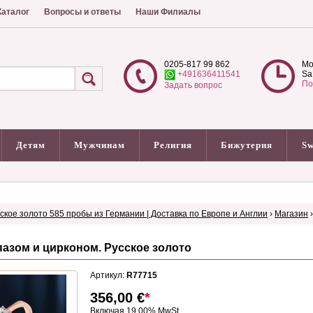
аталог
Вопросы и ответы
Наши Филиалы
0205-817 99 862
Mo
+491636411541
Sa
По
Задать вопрос
Детям
Мужчинам
Религия
Бижутерия
Sw
сское золото 585 пробы из Германии | Доставка по Европе и Англии
›
Магазин
пазом и цирконом. Русское золото
Артикул:
R77715
356,00
€
*
Включая 19.00% MwSt