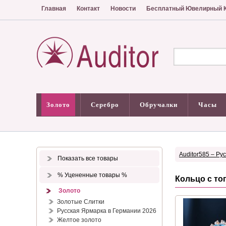
Главная
Контакт
Новости
Бесплатный Ювелирный К
Золото
Серебро
Обручалки
Часы
Auditor585 – Ру
Показать все товары
% Уцененные товары %
Кольцо с то
Золото
Золотые Слитки
Русская Ярмарка в Германии 2026
Желтое золото