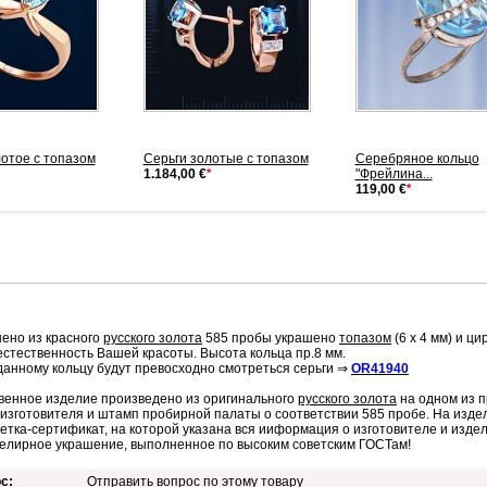
отое с топазом
Серьги золотые с топазом
Cеребряное кольцо
1.184,00 €
*
"Фрейлина...
119,00 €
*
ено из красного
русского золота
585 пробы украшено
топазом
(6 х 4 мм) и ц
естественность Вашей красоты. Высота кольца пр.8 мм.
 данному кольцу будут превосходно смотреться серьги ⇒
OR41940
венное изделие произведено из оригинального
русского золота
на одном из 
изготовителя и штамп пробирной палаты о соответствии 585 пробе. На изде
кетка-сертификат, на которой указана вся ииформация о изготовителе и изд
елирное украшение, выполненное по высоким советским ГОСТам!
с:
Отправить вопрос по этому товару