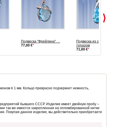
Подвеска "Фрейлина". ...
Подвеска из серебра с
77,00 €
*
топазом
71,00 €
*
ирконом ¢ 1 мм. Кольцо прекрасно подчеркнет нежность,
предприятий бывшего СССР. Изделие имеет двойную пробу –
лии так же имеется закрепленная на опломбированной нитке
елии. Покупая данное изделие, вы действительно приобретаете