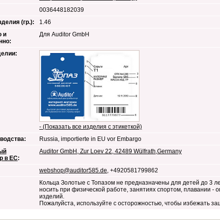
0036448182039
делия (гр.):
1.46
 и
Для Auditor GmbH
нно:
делии:
- (Показать все изделия с этикеткой)
водства:
Russia, importierte in EU vor Embargo
ый
Auditor GmbH, Zur Loev 22, 42489 Wülfrath,Germany
р в ЕС
:
webshop@auditor585.de
, +4920581799862
Кольца Золотые с Топазом не предназначены для детей до 3 л
носить при физической работе, занятиях спортом, плавании -
изделий.
Пожалуйста, используйте с осторожностью, чтобы избежать за