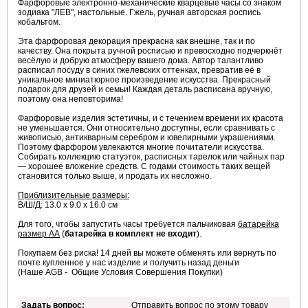
Фарфоровые электронно-механические кварцевые часы со знаком
зодиака "ЛЕВ", настольные. Гжель, ручная авторская роспись
кобальтом.
Эта фарфоровая декорация прекрасна как внешне, так и по
качеству. Она покрыта ручной росписью и превосходно подчеркнёт
весёлую и добрую атмосферу вашего дома. Автор талантливо
расписал посуду в синих гжелевских оттенках, превратив её в
уникальное миниатюрное произведение искусства. Прекрасный
подарок для друзей и семьи! Каждая деталь расписана вручную,
поэтому она неповторима!
Фарфоровые изделия эстетичны, и с течением времени их красота
не уменьшается. Они относительно доступны, если сравнивать с
живописью, антикварным серебром и ювелирными украшениями.
Поэтому фарфором увлекаются многие почитатели искусства.
Собирать коллекцию статуэток, расписных тарелок или чайных пар
— хорошее вложение средств. С годами стоимость таких вещей
становится только выше, и продать их несложно.
Приблизительные размеры:
В/Ш/Д: 13.0 х 9.0 х 16.0 см
Для того, чтобы запустить часы требуется пальчиковая
батарейка
размер АА
(
батарейка в комплект не входит
).
Покупаем без риска! 14 дней вы можете обменять или вернуть по
почте купленное у нас изделие и получить назад деньги
(Наше AGB - Общие Условия Совершения Покупки)
Задать вопрос:
Отправить вопрос по этому товару