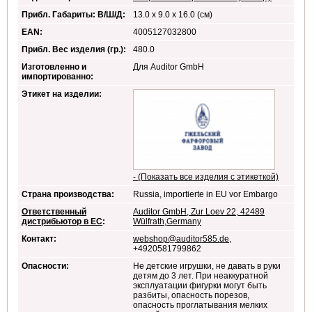
Прибл. Габариты: В/Ш/Д:
13.0 х 9.0 х 16.0 (см)
EAN:
4005127032800
Прибл. Вес изделия (гр.):
480.0
Изготовленно и
Для Auditor GmbH
импортированно:
Этикет на изделии:
- (Показать все изделия с этикеткой)
Страна производства:
Russia, importierte in EU vor Embargo
Ответственный
Auditor GmbH, Zur Loev 22, 42489
дистрибьютор в ЕС
:
Wülfrath,Germany
Контакт:
webshop@auditor585.de
,
+4920581799862
Опасности:
Не детские игрушки, не давать в руки
детям до 3 лет. При неаккуратной
эксплуатации фигурки могут быть
разбиты, опасность порезов,
опасность проглатывания мелких