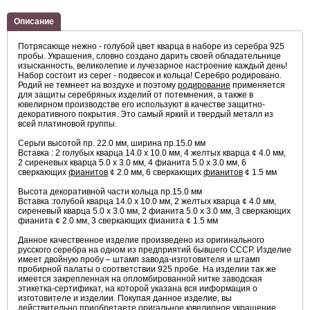
Описание
Потрясающе нежно - голубой цвет кварца в наборе из серебра 925
пробы. Украшения, словно создано дарить своей обладательнице
изысканность, великолепие и лучезарное настроение каждый день!
Набор состоит из серег - подвесок и кольца! Серебро родировано.
Родий не темнеет на воздухе и поэтому
родирование
применяется
для защиты серебряных изделий от потемнения, а также в
ювелирном производстве его используют в качестве защитно-
декоративного покрытия. Это самый яркий и твердый металл из
всей платиновой группы.
Серьги высотой пр. 22.0 мм, ширина пр.15.0 мм
Вставка : 2 голубых кварца 14.0 х 10.0 мм, 4 желтых кварца ¢ 4.0 мм,
2 сиреневых кварца 5.0 х 3.0 мм, 4 фианита 5.0 х 3.0 мм, 6
сверкающих
фианитов
¢ 2.0 мм, 6 сверкающих
фианитов
¢ 1.5 мм
Высота декоративной части кольца пр.15.0 мм
Вставка :голубой кварца 14.0 х 10.0 мм, 2 желтых кварца ¢ 4.0 мм,
сиреневый кварца 5.0 х 3.0 мм, 2 фианита 5.0 х 3.0 мм, 3 сверкающих
фианита ¢ 2.0 мм, 3 сверкающих фианита ¢ 1.5 мм
Данное качественное изделие произведено из оригинального
русского серебра на одном из предприятий бывшего СССР. Изделие
имеет двойную пробу – штамп завода-изготовителя и штамп
пробирной палаты о соответствии 925 пробе. На изделии так же
имеется закрепленная на опломбированной нитке заводская
этикетка-сертификат, на которой указана вся ииформация о
изготовителе и изделии. Покупая данное изделие, вы
действительно приобретаете оригальное ювелирное украшение,