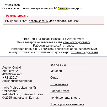
Нет отзывов.
Оставь свой отзыв о товаре и получи 10
баллов
в подарок!
Рекомендовать
Вы должны быть
авторизованы
для отправки отзыва!
*
Все цены на товары указаны с учетом MwSt.
Цена товаров не включает в себя
стоимость доставки
Рабочая валюта сайта - евро.
Показания цены в иных валютах являються ориентировочными,
и могут отличаться от обменного курса евро.
стоимость доставки
Магазин
Auditor GmbH
Zur Loev 22
Магазин
42489 Wülfrath
HRB 22517
О нас
Amtsgericht Wuppertal
Голосования
* Alle Preise gelten nur für
Onlineshop
Вопрос-Ответ
inkl. MwSt, zzgl. Versandkosten
© 2025
Impressum
|
Контакт
Конфиденциальность
Товар- условия возврата