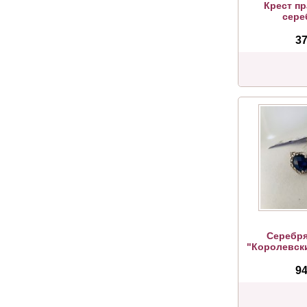
Крест п
сере
37
Серебря
"Королевски
94