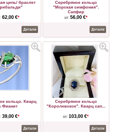
ая цепь/ браслет
Серебряное кольцо
арибальди"
"Морская симфония".
Сапфир
62,00 €
*
56,00 €
*
т:
от:
Детали
Детали
ое кольцо. Кварц
Серебряное кольцо
& Фианит
"Королевское". Кварц сап...
39,00 €
*
103,00 €
*
т:
от:
Детали
Детали