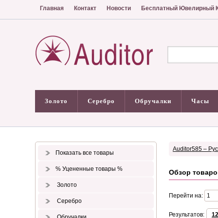
Главная
Контакт
Новости
Бесплатный Ювелирный К
Золото
Серебро
Обручалки
Часы
Auditor585 – Ру
Показать все товары
% Уцененные товары %
Обзор товаро
Золото
Перейти на:
Серебро
Результатов:
1
Обручалки