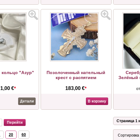
 кольцо "Азур"
Позолоченный нательный
Сереб
крест с распятием
Зелёный 
1,00 €
*
183,00 €
*
о
Детали
В корзину
Страница 1 и
2
20
60