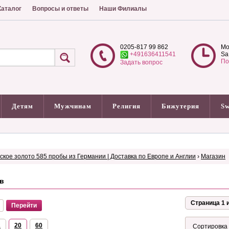
аталог
Вопросы и ответы
Наши Филиалы
0205-817 99 862
Mo
+491636411541
Sa
По
Задать вопрос
Детям
Мужчинам
Религия
Бижутерия
Sw
сское золото 585 пробы из Германии | Доставка по Европе и Англии
›
Магазин
в
Страница 1 и
2
20
60