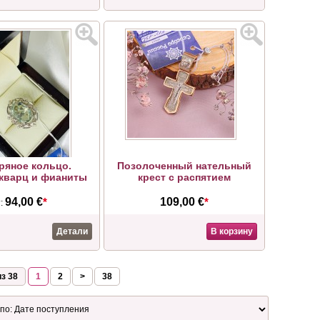
ряное кольцо.
Позолоченный нательный
кварц и фианиты
крест с распятием
94,00 €
*
109,00 €
*
т:
Детали
В корзину
з 38
1
2
>
38