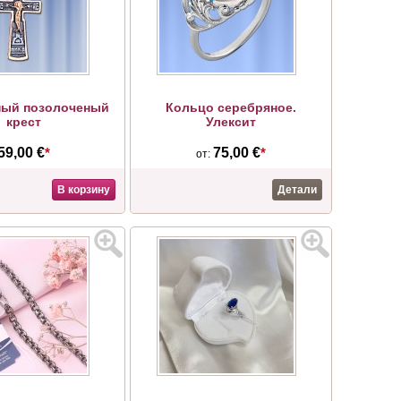
ный позолоченый
Кольцо серебряное.
крест
Улексит
59,00 €
*
75,00 €
*
от:
В корзину
Детали