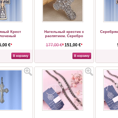
яный Крест
Нательный крестик с
Серебря
лоченый
распятием. Серебро
5,00 €
*
177,00 €
*
151,00 €
*
В корзину
В корзину