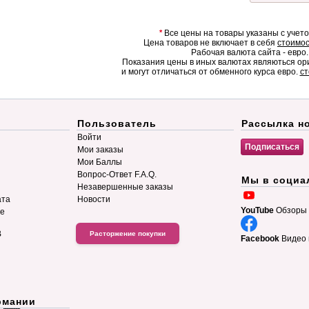
*
Все цены на товары указаны с учет
Цена товаров не включает в себя
стоимос
Рабочая валюта сайта - евро.
Показания цены в иных валютах являються о
и могут отличаться от обменного курса евро.
ст
Пользователь
Рассылка н
Войти
Мои заказы
Мои Баллы
Вопрос-Ответ F.A.Q.
Мы в социа
Незавершенные заказы
ата
Новости
YouTube
Обзоры 
ие
B
Расторжение покупки
Facebook
Видео 
рмании