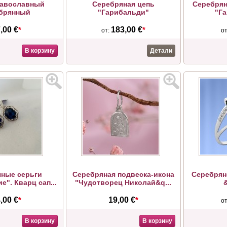
равославный
Серебряная цепь
Серебрян
брянный
"Гарибальди"
"Г
,00 €
*
183,00 €
*
от:
о
В корзину
Детали
ные серьги
Серебряная подвеска-икона
Серебрян
е". Кварц сап...
"Чудотворец Николай&q...
,00 €
*
19,00 €
*
о
В корзину
В корзину