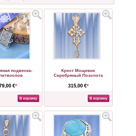
яная подвеска-
Крест Мощевик
литвослов
Серебряный Позолота
79,00 €
*
315,00 €
*
В корзину
В корзину