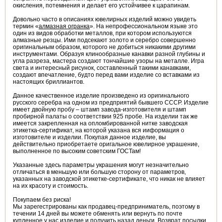
окисления, потемнения и делает его устойчивее к царапинам.
Довольно часто в описаниях ювелирных изделий можно увидеть
термин «
алмазная огранка
». На непрофессиональном языке это
один из видов обработки металлов, при котором используются
алмазные резцы. Ими подсекают золото и серебро совершенно
оригинальным образом, которого не добиться никакими другими
инструментами. Образуя клинообразные канавки разной глубины и
угла разреза, мастера создают тончайшие узоры на металле. Игра
света и интересный рисунок, составленный такими канавками,
создают впечатление, будто перед вами изделие со вставками из
настоящих бриллиантов.
Данное качественное изделие произведено из оригинального
русского серебра на одном из предприятий бывшего СССР. Изделие
имеет двойную пробу – штамп завода-изготовителя и штамп
пробирной палаты о соответствии 925 пробе. На изделии так же
имеется закрепленная на опломбированной нитке заводская
этикетка-сертификат, на которой указана вся ииформация о
изготовителе и изделии. Покупая данное изделие, вы
действительно приобретаете оригальное ювелирное украшение,
выполненное по высоким советским ГОСТам!
Указанные здесь параметры украшения могут незначительно
отличаться в меньшую или большую сторону от параметров,
указанных на заводской этикетке-сертификате, что никак не влияет
на их красоту и стоимость.
Покупаем без риска!
Мы зарегестрированы как продавец-предприниматель, поэтому в
течении 14 дней вы можете обменять или вернуть по почте
купленное у нас изделие и получить назад деньги. Возврат посылки