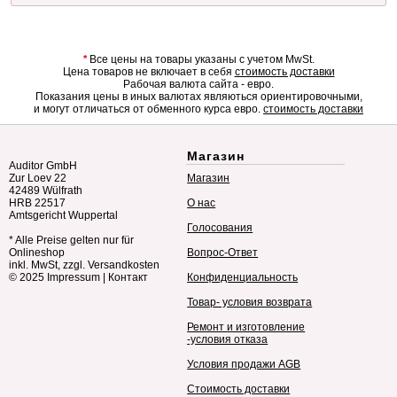
*
Все цены на товары указаны с учетом MwSt.
Цена товаров не включает в себя
стоимость доставки
Рабочая валюта сайта - евро.
Показания цены в иных валютах являються ориентировочными,
и могут отличаться от обменного курса евро.
стоимость доставки
Магазин
Auditor GmbH
Zur Loev 22
Магазин
42489 Wülfrath
HRB 22517
О нас
Amtsgericht Wuppertal
Голосования
* Alle Preise gelten nur für
Onlineshop
Вопрос-Ответ
inkl. MwSt, zzgl. Versandkosten
© 2025
Impressum
|
Контакт
Конфиденциальность
Товар- условия возврата
Ремонт и изготовление
-условия отказа
Условия продажи AGB
Стоимость доставки