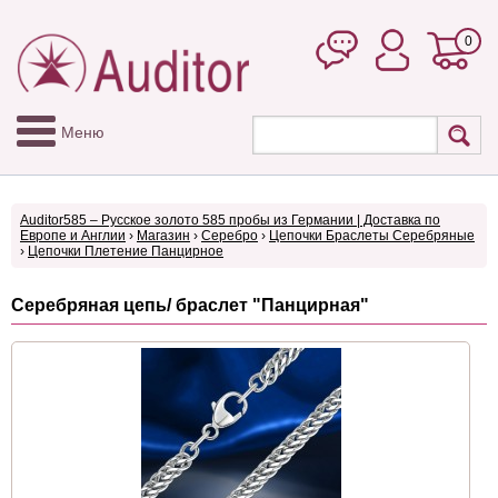
0
Меню
Auditor585 – Русское золото 585 пробы из Германии | Доставка по
Европе и Англии
›
Магазин
›
Серебро
›
Цепочки Браслеты Серебряные
›
Цепочки Плетение Панцирное
Серебряная цепь/ браслет "Панцирная"