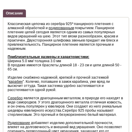
Описание
Классическая цепочкa из серебра 925º панцирного плетения с
алмазной обработкой и
родированным
покрытием. Панцирное
плетение цепей сегодня является одним из самых популярных
видов украшений на шею. Этот тип вязки разнообразен, красив и
практичен. Двухсторонняя шлифовка звеньев придает им блеск и
привлекательность. Панцирное плетение является прочным и
надежным.
Приблизительные размеры и характеристики:
Ширина 5.0 мм/ толщина 3.0 мм
В продаже имеются браслеты длиной 18 - 23 см и цепи длиной 50 -
65 см.
Изделие снабжено надежной, крепкой и прочной застежкой
"
карабин
". Колечко, попавшее в замок карабина, уже вряд ли
выскочит оттуда. Такая застежка удобно застегивается и
расстегивается одной рукой.
Серебро
является драгоценным металлом, в природе его находят в
виде самородков. У этого драгоценного металла отличная ковкость,
и он очень популярен у ювелиров. Они создают из него уникальные
шедевры ювелирного искусства.Серебро 925 пробы называют
стерлинговым. Это прочный и безукоризненно белый материал.
Родирование
добавляет изделию дополнительной прочности,
влияет на долговечность и внешний вид украшения. Оно позволяет
сохранить первозданный цвет украшения, защищает его от