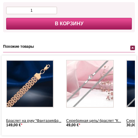
В КОРЗИНУ
Похожие товары
Браслет на руку "Фантазия&q...
Серебряная цепь/ браслет "К...
Серебр
149,00 €
*
49,00 €
*
30,00 