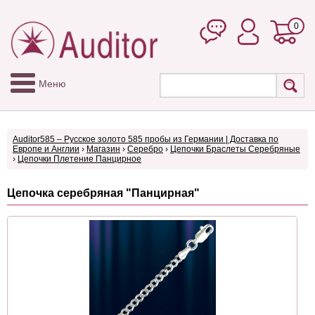
0
Меню
Auditor585 – Русское золото 585 пробы из Германии | Доставка по
Европе и Англии
›
Магазин
›
Серебро
›
Цепочки Браслеты Серебряные
›
Цепочки Плетение Панцирное
Цепочка серебряная "Панцирная"