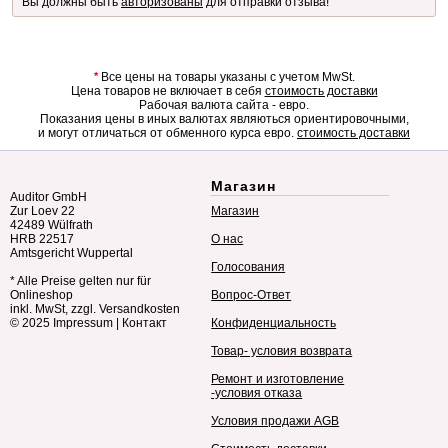
Вы должны быть
авторизованы
для отправки отзыва!
*
Все цены на товары указаны с учетом MwSt.
Цена товаров не включает в себя
стоимость доставки
Рабочая валюта сайта - евро.
Показания цены в иных валютах являються ориентировочными,
и могут отличаться от обменного курса евро.
стоимость доставки
Магазин
Auditor GmbH
Zur Loev 22
Магазин
42489 Wülfrath
HRB 22517
О нас
Amtsgericht Wuppertal
Голосования
* Alle Preise gelten nur für
Onlineshop
Вопрос-Ответ
inkl. MwSt, zzgl. Versandkosten
© 2025
Impressum
|
Контакт
Конфиденциальность
Товар- условия возврата
Ремонт и изготовление
-условия отказа
Условия продажи AGB