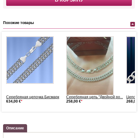
Похожие товары
.
Серебряная цепочка Бисмарк
Серебряная цепь "Двойной ро...
Цепочк
634,00 €
*
258,00 €
*
268,00
Описание