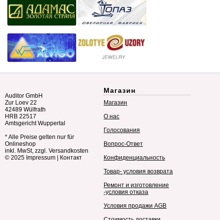
Магазин
Auditor GmbH
Zur Loev 22
Магазин
42489 Wülfrath
HRB 22517
О нас
Amtsgericht Wuppertal
Голосования
* Alle Preise gelten nur für
Onlineshop
Вопрос-Ответ
inkl. MwSt, zzgl. Versandkosten
© 2025
Impressum
|
Контакт
Конфиденциальность
Товар- условия возврата
Ремонт и изготовление
-условия отказа
Условия продажи AGB
Стоимость доставки