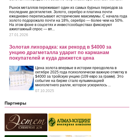
Рынок металлов переживает один из самых бурных периодов за
последние десятилетия. Золото, серебро и платина почти
ежедневно переписывают исторические максимумы. С начала года
золото подорожало почти на 18%, серебро — более чем на 50%.
На этом фоне в соцсетях и инвестсообществах фиксируют
ажиотажный спрос — вп...
27.01.2026
Золотая лихорадка: как рекорд в $4000 за
унцию драгметалла ударит по карманам
покупателей и куда движется цена
Цена золота впервые в истории преодолела в
октябре 2025 года психологически важную отметку в
$4000 за тройскую унцию (109 евро за грамм). Это
событие на бирже стало кульминацией
многолетнего ралли, которое ускорилось ...
07.10.2025
Партнеры