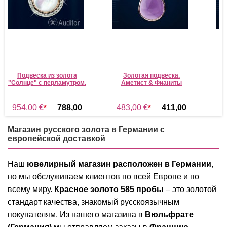
Подвеска из золота
Золотая подвеска.
"Солнце" c перламутром.
Аметист & Фианиты
Р
954,00 €
*
788,00
483,00 €
*
411,00
5
€
*
€
*
Магазин русского золота в Германии с
европейской доставкой
Наш
ювелирный магазин расположен в Германии
,
но мы обслуживаем клиентов по всей Европе и по
всему миру.
Красное золото 585 пробы
– это золотой
стандарт качества, знакомый русскоязычным
покупателям. Из нашего магазина в
Вюльфрате