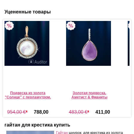
Уцененные товары
Подвеска из золота
Золотая подвеска.
"Солнце" c перламутром.
Аметист & Фианиты
Р
954,00 €
*
788,00
483,00 €
*
411,00
5
€
*
€
*
гайтан для крестика купить
Гайтан
шнурок для крестика из золота