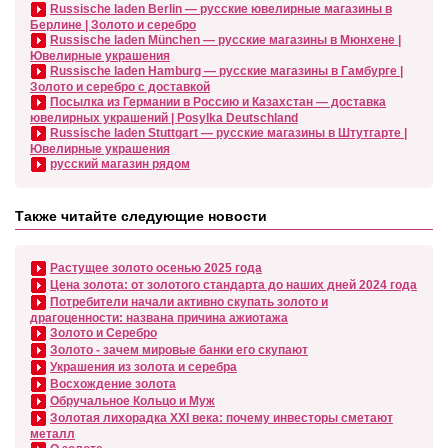
Russische laden Berlin — русские ювелирные магазины в
Берлине | Золото и серебро
Russische laden München — русские магазины в Мюнхене |
Ювелирные украшения
Russische laden Hamburg — русские магазины в Гамбурге |
Золото и серебро с доставкой
Посылка из Германии в Россию и Казахстан — доставка
ювелирных украшений | Posylka Deutschland
Russische laden Stuttgart — русские магазины в Штутгарте |
Ювелирные украшения
русский магазин рядом
Также читайте следующие новости
Растущее золото осенью 2025 года
Цена золота: от золотого стандарта до наших дней 2024 года
Потребители начали активно скупать золото и
драгоценности: названа причина ажиотажа
Золото и Серебро
Золото - зачем мировые банки его скупают
Украшения из золота и серебра
Восхождение золота
Обручальное Кольцо и Муж
Золотая лихорадка XXI века: почему инвесторы сметают
металл