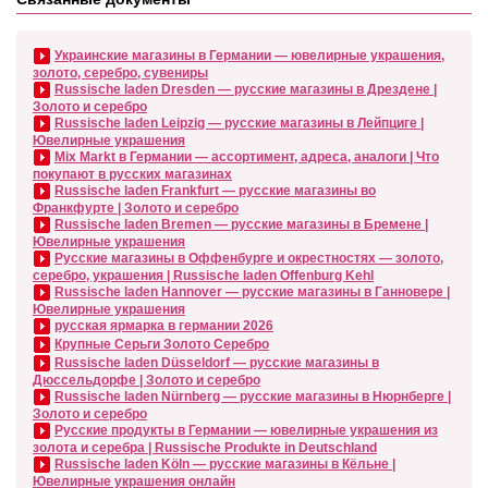
Украинские магазины в Германии — ювелирные украшения,
золото, серебро, сувениры
Russische laden Dresden — русские магазины в Дрездене |
Золото и серебро
Russische laden Leipzig — русские магазины в Лейпциге |
Ювелирные украшения
Mix Markt в Германии — ассортимент, адреса, аналоги | Что
покупают в русских магазинах
Russische laden Frankfurt — русские магазины во
Франкфурте | Золото и серебро
Russische laden Bremen — русские магазины в Бремене |
Ювелирные украшения
Русские магазины в Оффенбурге и окрестностях — золото,
серебро, украшения | Russische laden Offenburg Kehl
Russische laden Hannover — русские магазины в Ганновере |
Ювелирные украшения
русская ярмарка в германии 2026
Крупные Серьги Золото Серебро
Russische laden Düsseldorf — русские магазины в
Дюссельдорфе | Золото и серебро
Russische laden Nürnberg — русские магазины в Нюрнберге |
Золото и серебро
Русские продукты в Германии — ювелирные украшения из
золота и серебра | Russische Produkte in Deutschland
Russische laden Köln — русские магазины в Кёльне |
Ювелирные украшения онлайн