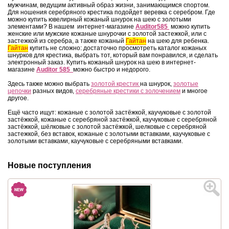
мужчинам, ведущим активный образ жизни, занимающимся спортом.
Для ношения серебряного крестика подойдет веревка с серебром. Где
можно купить ювелирный кожаный шнурок на шею с золотыми
элементами? В нашем интернет-магазине
Auditor585
можно купить
женские или мужские кожаные шнурочки с золотой застежкой, или с
застежкой из серебра, а также кожаный
Гайтан
на шею для ребенка.
Гайтан
купить не сложно: достаточно просмотреть каталог кожаных
шнурков для крестика, выбрать тот, который вам понравился, и сделать
электронный заказ. Купить кожаный шнурок на шею в интернет-
магазине
Auditor 585
можно быстро и недорого.
Здесь также можно выбрать
золотой крестик
на шнурок,
золотые
цепочки
разных видов,
серебряные крестики с золочением
и многое
другое.
Ещё часто ищут: кожаные с золотой застёжкой, каучуковые с золотой
застёжкой, кожаные с серебряной застёжкой, каучуковые с серебряной
застёжкой, шёлковые с золотой застёжкой, шелковые с серебряной
застежкой, без вставок, кожаные с золотыми вставками, каучуковые с
золотыми вставками, каучуковые с серебряными вставками.
Новые поступления