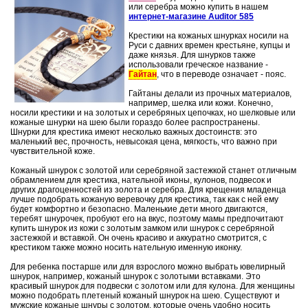
или серебра можно купить в нашем
интернет-магазине Auditor 585
Крестики на кожаных шнурках носили на
Руси с давних времен крестьяне, купцы и
даже князья. Для шнурков также
использовали греческое название -
Гайтан
, что в переводе означает - пояс.
Гайтаны делали из прочных материалов,
например, шелка или кожи. Конечно,
носили крестики и на золотых и серебряных цепочках, но шелковые или
кожаные шнурки на шею были гораздо более распространены.
Шнурки для крестика имеют несколько важных достоинств: это
маленький вес, прочность, невысокая цена, мягкость, что важно при
чувствительной коже.
Кожаный шнурок с золотой или серебряной застежкой станет отличным
обрамлением для крестика, нательной иконы, кулонов, подвесок и
других драгоценностей из золота и серебра. Для крещения младенца
лучше подобрать кожаную веревочку для крестика, так как с ней ему
будет комфортно и безопасно. Маленькие дети много двигаются,
теребят шнурочек, пробуют его на вкус, поэтому мамы предпочитают
купить шнурок из кожи с золотым замком или шнурок с серебряной
застежкой и вставкой. Он очень красиво и аккуратно смотрится, с
крестиком также можно носить нательную именную иконку.
Для ребенка постарше или для взрослого можно выбрать ювелирный
шнурок, например, кожаный шнурок с золотыми вставками. Это
красивый шнурок для подвески с золотом или для кулона. Для женщины
можно подобрать плетеный кожаный шнурок на шею. Существуют и
мужские кожаные шнуры с золотом, которые очень удобно носить