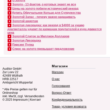
О золоте
Золото - 13 фактов, о которых знают не все
Цены на золото побили исторический рекорд
Купить Обручальное Кольцо для Супружества
Золотой Запас - почему важно наращивать
Золотой ажиотаж
Золотая лихорадка: как рекорд в $4000 за унцию
драгметалла ударит по карманам покупателей и куда движется
цена
Золотой Слиток за Миллион Долларов
Золотая Лихорадка
Пирсинг Пупка
Спрос на золото превышает предложение
Магазин
Auditor GmbH
Zur Loev 22
Магазин
42489 Wülfrath
HRB 22517
О нас
Amtsgericht Wuppertal
Голосования
* Alle Preise gelten nur für
Onlineshop
Вопрос-Ответ
inkl. MwSt, zzgl. Versandkosten
© 2025
Impressum
|
Контакт
Конфиденциальность
Товар- условия возврата