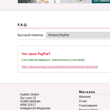
F.A.Q.
Быстрый переход:
Что такое PayPal?
Система всемирных электронных платежей-
https://www.paypal.com/ru/webapps/mpp/home-merchant
Магазин
Auditor GmbH
Магазин
Zur Loev 22
О нас
42489 Wülfrath
HRB 22517
Голосования
Amtsgericht Wuppertal