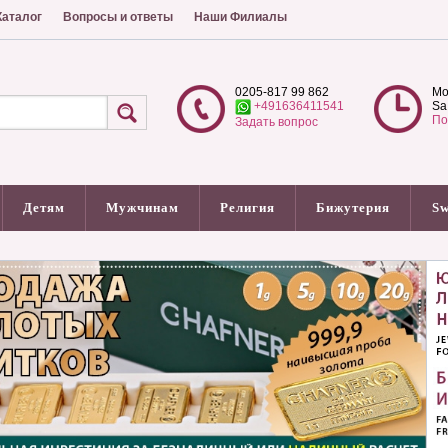
аталог
Вопросы и ответы
Наши Филиалы
0205-817 99 862
Mo
+491636411541
Sa
По
Задать вопрос
Детям
Мужчинам
Религия
Бижутерия
Sw