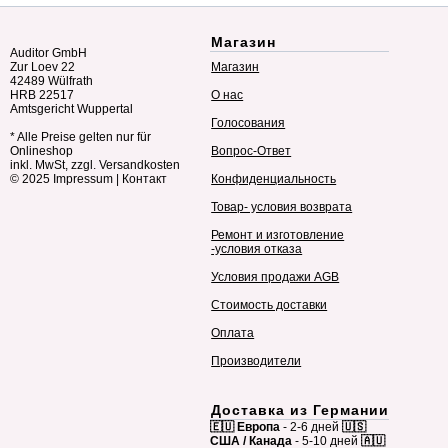
Магазин
Auditor GmbH
Zur Loev 22
Магазин
42489 Wülfrath
HRB 22517
О нас
Amtsgericht Wuppertal
Голосования
* Alle Preise gelten nur für
Onlineshop
Вопрос-Ответ
inkl. MwSt, zzgl. Versandkosten
© 2025
Impressum
|
Контакт
Конфиденциальность
Товар- условия возврата
Ремонт и изготовление
-условия отказа
Условия продажи AGB
Стоимость доставки
Оплата
Производители
Доставка из Германии
🇪🇺 Европа
- 2-6 дней
🇺🇸
США / Канада
- 5-10 дней
🇦🇺