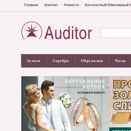
Главная
Контакт
Новости
Бесплатный Ювелирный К
Золото
Серебро
Обручалки
Часы