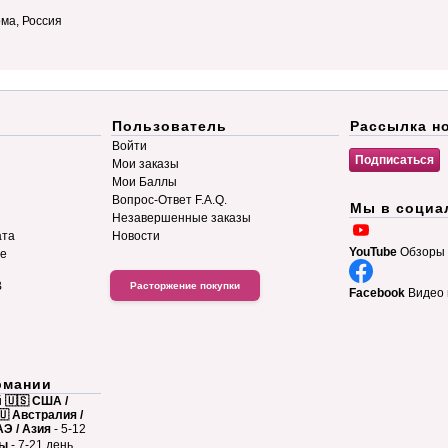
рома, Россия
Пользователь
Рассылка н
Войти
Мои заказы
Мои Баллы
Вопрос-Ответ F.A.Q.
Мы в социа
Незавершенные заказы
ата
Новости
YouTube
Обзоры 
ие
B
Расторжение покупки
Facebook
Видео 
рмании
й
🇺🇸 США /
🇺 Австралия /
АЭ / Азия
- 5-12
ны
- 7-21 день