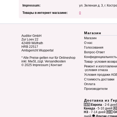
Impressum:
ул. Зеленая д. 3, г. Кост
Товары в интернет магазине:
0
Магазин
Auditor GmbH
Магазин
Zur Loev 22
О нас
42489 Wülfrath
HRB 22517
Голосования
Amtsgericht Wuppertal
Вопрос-Ответ
Конфиденциальность
* Alle Preise gelten nur für Onlineshop
inkl. MwSt, zzgl. Versandkosten
Товар- условия возвр
© 2025
Impressum
|
Контакт
Ремонт и изготовлен
-условия отказа
Условия продажи AG
Стоимость доставки
Оплата
Производители
Доставка из Ге
🇪🇺 Европа
- 2-6 дне
Канада
- 5-10 дней
🇦
НЗ
- 7-14 дней
🇦🇪 О
дней
🌍 Другие стра