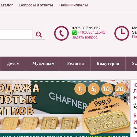
аталог
Вопросы и ответы
Наши Филиалы
0205-817 99 862
Mo
+491636411541
Sa
По
Задать вопрос
Детям
Мужчинам
Религия
Бижутерия
Sw