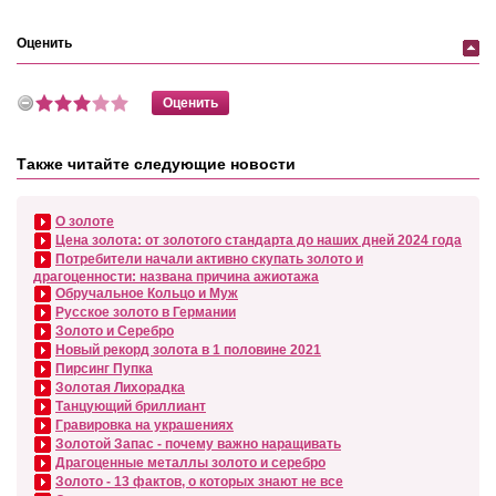
Оценить
Также читайте следующие новости
О золоте
Цена золота: от золотого стандарта до наших дней 2024 года
Потребители начали активно скупать золото и
драгоценности: названа причина ажиотажа
Обручальное Кольцо и Муж
Русское золото в Германии
Золото и Серебро
Новый рекорд золота в 1 половине 2021
Пирсинг Пупка
Золотая Лихорадка
Танцующий бриллиант
Гравировка на украшениях
Золотой Запас - почему важно наращивать
Драгоценные металлы золото и серебро
Золото - 13 фактов, о которых знают не все