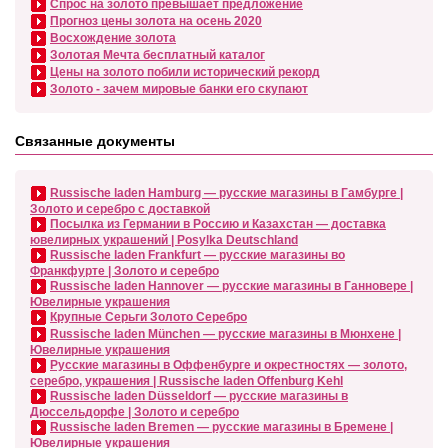
Спрос на золото превышает предложение
Прогноз цены золота на осень 2020
Восхождение золота
Золотая Мечта бесплатный каталог
Цены на золото побили исторический рекорд
Золото - зачем мировые банки его скупают
Связанные документы
Russische laden Hamburg — русские магазины в Гамбурге |
Золото и серебро с доставкой
Посылка из Германии в Россию и Казахстан — доставка
ювелирных украшений | Posylka Deutschland
Russische laden Frankfurt — русские магазины во
Франкфурте | Золото и серебро
Russische laden Hannover — русские магазины в Ганновере |
Ювелирные украшения
Крупные Серьги Золото Серебро
Russische laden München — русские магазины в Мюнхене |
Ювелирные украшения
Русские магазины в Оффенбурге и окрестностях — золото,
серебро, украшения | Russische laden Offenburg Kehl
Russische laden Düsseldorf — русские магазины в
Дюссельдорфе | Золото и серебро
Russische laden Bremen — русские магазины в Бремене |
Ювелирные украшения