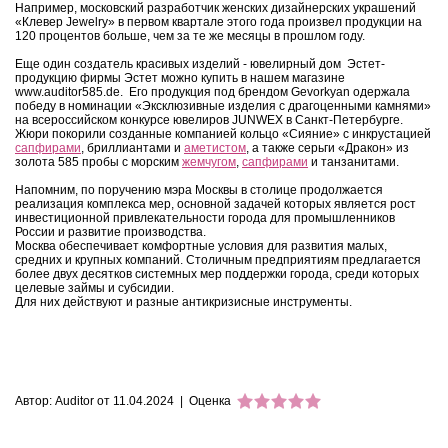
Например, московский разработчик женских дизайнерских украшений
«Клевер Jewelry» в первом квартале этого года произвел продукции на
120 процентов больше, чем за те же месяцы в прошлом году.
Еще один создатель красивых изделий - ювелирный дом Эстет-
продукцию фирмы Эстет можно купить в нашем магазине
www.auditor585.de. Его продукция под брендом Gevorkyan одержала
победу в номинации «Эксклюзивные изделия с драгоценными камнями»
на всероссийском конкурсе ювелиров JUNWEX в Санкт-Петербурге.
Жюри покорили созданные компанией кольцо «Сияние» с инкрустацией
сапфирами
, бриллиантами и
аметистом
, а также серьги «Дракон» из
золота 585 пробы с морским
жемчугом
,
сапфирами
и танзанитами.
Напомним, по поручению мэра Москвы в столице продолжается
реализация комплекса мер, основной задачей которых является рост
инвестиционной привлекательности города для промышленников
России и развитие производства.
Москва обеспечивает комфортные условия для развития малых,
средних и крупных компаний. Столичным предприятиям предлагается
более двух десятков системных мер поддержки города, среди которых
целевые займы и субсидии.
Для них действуют и разные антикризисные инструменты.
Автор: Auditor от 11.04.2024
| Оценка