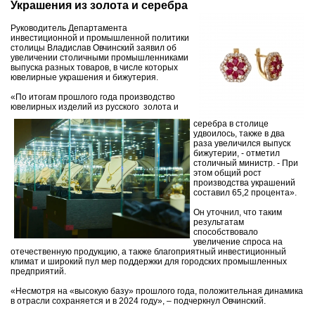
Украшения из золота и серебра
Руководитель Департамента
инвестиционной и промышленной политики
столицы Владислав Овчинский заявил об
увеличении столичными промышленниками
выпуска разных товаров, в числе которых
ювелирные украшения и бижутерия.
«По итогам прошлого года производство
ювелирных изделий из русского золота и
серебра в столице
удвоилось, также в два
раза увеличился выпуск
бижутерии, - отметил
столичный министр. - При
этом общий рост
производства украшений
составил 65,2 процента».
Он уточнил, что таким
результатам
способствовало
увеличение спроса на
отечественную продукцию, а также благоприятный инвестиционный
климат и широкий пул мер поддержки для городских промышленных
предприятий.
«Несмотря на «высокую базу» прошлого года, положительная динамика
в отрасли сохраняется и в 2024 году», – подчеркнул Овчинский.