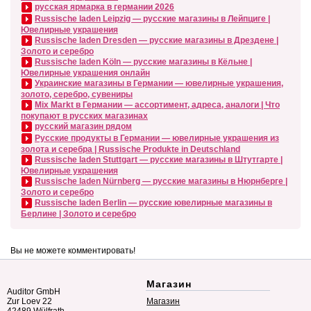
русская ярмарка в германии 2026
Russische laden Leipzig — русские магазины в Лейпциге |
Ювелирные украшения
Russische laden Dresden — русские магазины в Дрездене |
Золото и серебро
Russische laden Köln — русские магазины в Кёльне |
Ювелирные украшения онлайн
Украинские магазины в Германии — ювелирные украшения,
золото, серебро, сувениры
Mix Markt в Германии — ассортимент, адреса, аналоги | Что
покупают в русских магазинах
русский магазин рядом
Русские продукты в Германии — ювелирные украшения из
золота и серебра | Russische Produkte in Deutschland
Russische laden Stuttgart — русские магазины в Штутгарте |
Ювелирные украшения
Russische laden Nürnberg — русские магазины в Нюрнберге |
Золото и серебро
Russische laden Berlin — русские ювелирные магазины в
Берлине | Золото и серебро
Вы не можете комментировать!
Магазин
Auditor GmbH
Zur Loev 22
Магазин
42489 Wülfrath