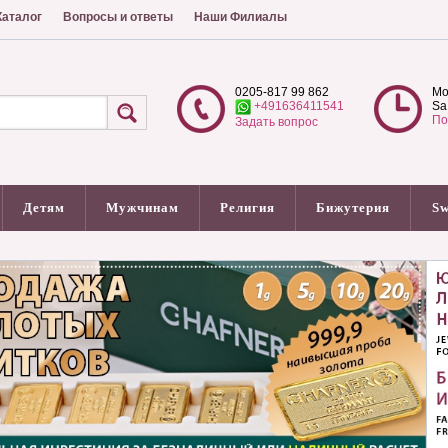
аталог
Вопросы и ответы
Наши Филиалы
0205-817 99 862
Mo
+491636411541
Sa
По
Задать вопрос
Детям
Мужчинам
Религия
Бижутерия
Sw