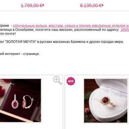
1.799,00 €
*
8.139,00 €
*
1.639,00 €
*
6.919,00 €
*
абрюке -
обручальные кольца, крестики, серьги и прочие ювелирные изделия и
 жилища в Оснабрюке, посетите наш магазин, расположенный по адресу:
WWW
 по почте!
ог "ЗОЛОТАЯ МЕЧТА" в русских магазинах Бремена и других городах мира.
ей интернет -.странице.