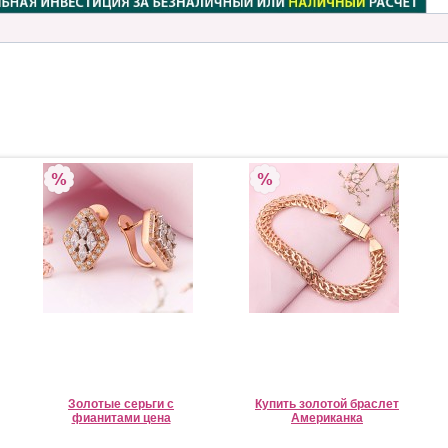
Золотые серьги с
Купить золотой браслет
фианитами цена
Американка