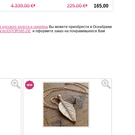
4.339,00 €
*
225,00 €
*
165,00
23
3.689,00 €
*
€
*
з русского золота и серебра
Вы можете приобрести в Оснабрюке
.AUDITOR585.DE
и оформите заказ на понравившееся Вам