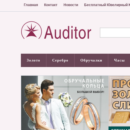
Главная
Контакт
Новости
Бесплатный Ювелирный К
Золото
Серебро
Обручалки
Часы