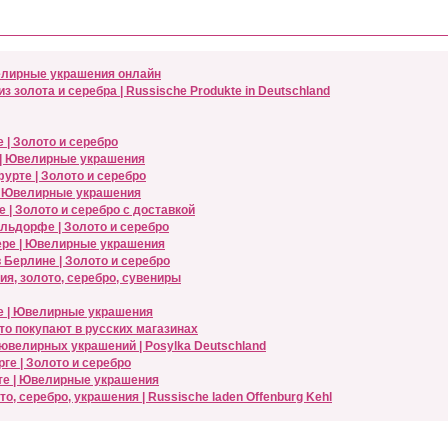
велирные украшения онлайн
золота и серебра | Russische Produkte in Deutschland
 | Золото и серебро
 | Ювелирные украшения
фурте | Золото и серебро
 | Ювелирные украшения
 | Золото и серебро с доставкой
ельдорфе | Золото и серебро
вере | Ювелирные украшения
 Берлине | Золото и серебро
я, золото, серебро, сувениры
е | Ювелирные украшения
Что покупают в русских магазинах
ювелирных украшений | Posylka Deutschland
ге | Золото и серебро
рте | Ювелирные украшения
, серебро, украшения | Russische laden Offenburg Kehl