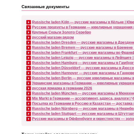
Связанные документы
Russische laden Köln — русские магазины в Кёльне | Ю
Русские продукты в Германии — ювелирные украшения из 
Крупные Серьги Золото Серебро
русский магазин рядом
Russische laden Dresden — русские магазины в Дрездене
Russische laden Bremen — русские магазины в Бремене
Russische laden Frankfurt — русские магазины во Франк
Russische laden Leipzig — русские магазины в Лейпциге
Russische laden Hamburg — русские магазины в Гамбурге
Russische laden Düsseldorf — русские магазины в Дюсс
Russische laden Hannover — русские магазины в Ганно
Russische laden Berlin — русские ювелирные магазины в
Украинские магазины в Германии — ювелирные украшени
русская ярмарка в германии 2026
Russische laden München — русские магазины в Мюнхен
Mix Markt в Германии — ассортимент, адреса, аналоги | 
Посылка из Германии в Россию и Казахстан — доставка 
Russische laden Nürnberg — русские магазины в Нюрнбер
Russische laden Stuttgart — русские магазины в Штутга
Русские магазины в Оффенбурге и окрестностях — золото