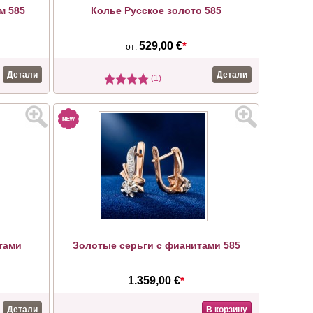
м 585
Колье Русское золото 585
529,00 €
*
от:
Детали
Детали
(1)
тами
Золотые серьги с фианитами 585
1.359,00 €
*
Детали
В корзину